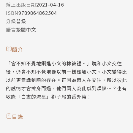
線上出版日期
2021-04-16
ISBN
9789864862504
分級
普級
語言
繁體中文
簡介
「會不知不覺地鑽進小文的棉被裡。」曉和小文交往
後，仍會不知不覺地像以前一樣碰觸小文。小文變得比
以前更意識到曉的存在。正因為兩人在交往，所以彼此
的感情才會擦身而過，他們兩人為此感到煩惱…？也有
收錄「白晝的流星」獅子尾的番外篇！
目錄