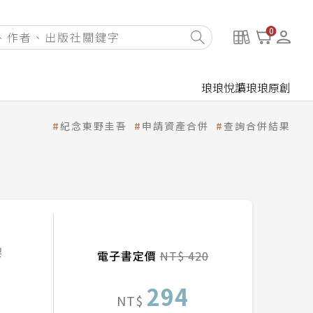
0
琅琅悅讀
琅琅原創
紀念東野圭吾
申請資產合併
查詢合併結果
謬
電子書定價
NT$ 420
294
NT$