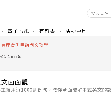
資產合併結果查詢
電子報紙
有聲書
活動專區
書櫃開通申請
與資產合併申請圖文教學
資產合併結果查詢
書櫃開通申請
式英文面面觀
英文面面觀
主編用近1000則例句，教你全面破解中式英文的