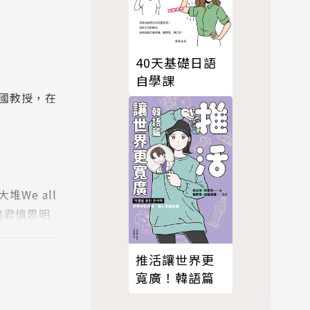
40天基礎日語
自學課
國教授，在
We all
者諸君慎思明
推活讓世界更
寬廣！韓語篇