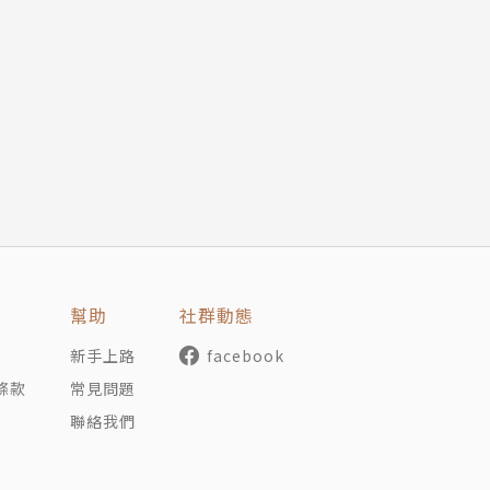
s.
r health.
able to focus on my studies the next day.
，舉例說明，並提出解決之道。
彙搭配、句型、邏輯等錯誤而造成的中式英文，以正、誤方式
幫助
社群動態
新手上路
facebook
讀者進一步鞏固前章節之學習內容。
條款
常見問題
素材，無論書寫何種類型文章，都能運用自如。
聯絡我們
houdt