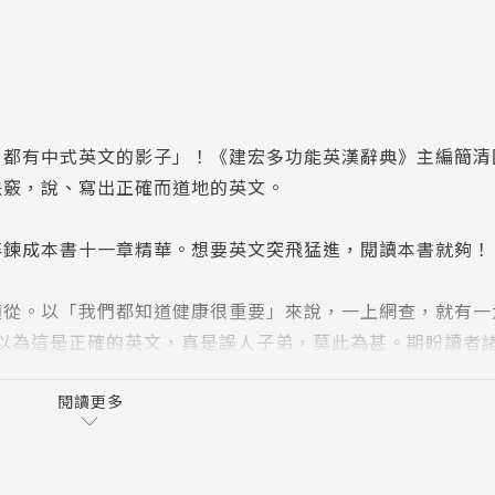
，都有中式英文的影子」！《建宏多功能英漢辭典》主編簡清
訣竅，說、寫出正確而道地的英文。
淬鍊成本書十一章精華。想要英文突飛猛進，閱讀本書就夠！
。以「我們都知道健康很重要」來說，一上網查，就有一大堆
t. 的例句，讓人以為這是正確的英文，真是誤人子弟，莫此為甚。期盼讀
，因為不合乎慣用法。－－簡清國
閱讀更多
句都正確的人，一定得買這本書！欲知答案，請連結：