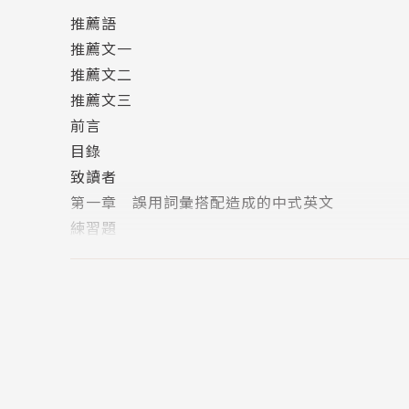
reurl.cc/9Xd8An
推薦語
推薦文一
1.在得來速餐廳，可在車上取餐，不必下車。
推薦文二
People do not need to get off their vehicles
推薦文三
2.上下班尖峰時刻，駕駛人要多花時間等紅燈。
前言
During rush hour, drivers have to wait for re
目錄
3.我們可以在網上搜尋很多資訊。
致讀者
We can search a lot of information from the 
第一章 誤用詞彙搭配造成的中式英文
4.他為了自衛而殺死強盜。
練習題
He killed the robber for self-defense.
第二章 誤用文法搭配造成的中式英文
5.搭乘捷運有許多優點。
練習題
There are many advantages for you to take 
第三章 經由翻譯程序直譯造成的中式英文
6.醫師每天要面對痛苦的病人。
練習題
Doctors have to face many patients in pain e
第四章 誤用動詞造成的中式英文
7.坐公車最大的優點是便宜。
一、to be／to have
The greatest advantage of riding the bus is 
二、動詞時態