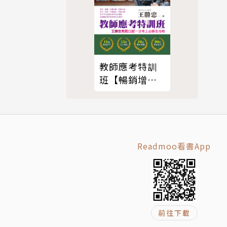
教師應考特訓
班【暢銷增
訂】
舉例說明，
Readmoo看書App
前往下載