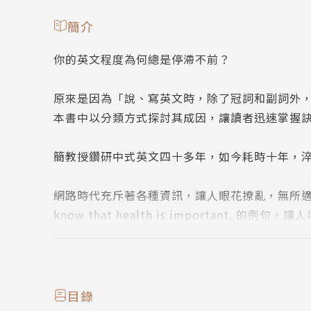
簡介
你的英文程度為何總是停滯不前？
原來是因為「說、寫英文時，除了冠詞和副詞外
本書中以分類方式探討其成因，讓讀者迅速掌握
簡教授鑽研中式英文四十多年，如今耗時十年，
網路時代充斥著各種資訊，讓人眼花撩亂，無所適從
know that health is importan
辨：這種表達法口說尚無妨，書寫時一定要避免
做個小測驗吧！
下面十句中譯英，有些正確，有些錯誤。認為每
目錄