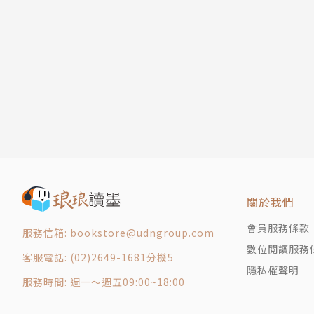
8.雞肉比其他肉類要有營養。
a) 表示趨勢的動詞
Chicken has more nutrition than other meat
b) 表示事實、真理、習慣的動詞
9.雖然他才35歲，健康狀況卻不好。
c) 情態動詞
Although he is only 35 years old, he has poo
三、幾個容易誤用的動詞／動詞片語
10.夜間未好好休息，第二天我就無法專注學業。
四、主動態／被動態
Without a good rest at night, I will not be 
練習題
第五章 因邏輯錯誤造成的中式英文
本書特色
一、由中文逐譯成英文造成的邏輯問題
二、修飾語與主詞不一致造成的邏輯問題
■突破傳統：首創以分類方式探討中式英文成因
三、人稱代名詞it指涉不清造成的邏輯問題
■近1000則例句：搜集近千句因文法搭配、詞
關於我們
練習題
一目瞭然。
會員服務條款
第六章 誤用名詞／主詞造成的中式英文
服務信箱: bookstore@udngroup.com
■自我評量：每章節後備有學習自評練習，方便
數位閱讀服務
一、容易誤用的兩個名詞amount／number
■例句實用且生活化：涵蓋所有考試與日常寫作
客服電話: (02)2649-1681分機5
隱私權聲明
二、複合名詞（compound noun）
服務時間: 週一～週五09:00~18:00
三、使用動名詞片語當主詞
英文顧問 Peter J. Gibson、Ronald A. Jester
四、主詞累贅