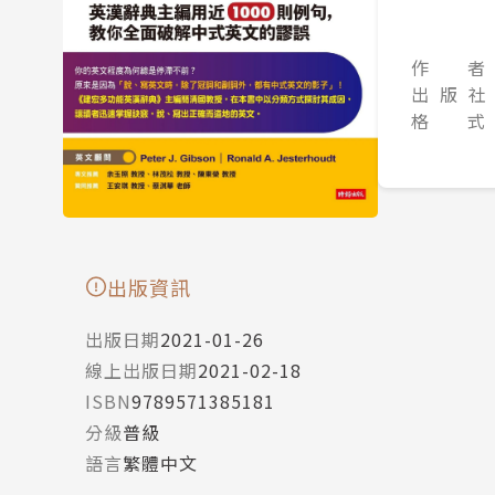
作 者
出 版 社
格 式
出版資訊
出版日期
2021-01-26
線上出版日期
2021-02-18
ISBN
9789571385181
分級
普級
語言
繁體中文