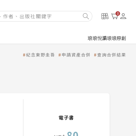
0
琅琅悅讀
琅琅原創
紀念東野圭吾
申請資產合併
查詢合併結果
電子書
80