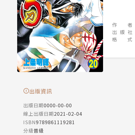
作 者
出 版 社
格 式
出版資訊
出版日期
0000-00-00
線上出版日期
2021-02-04
ISBN
9789861119281
分級
普級