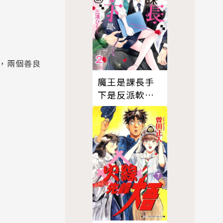
，兩個善良
魔王是課長手
下是反派軟腳
蝦。 2