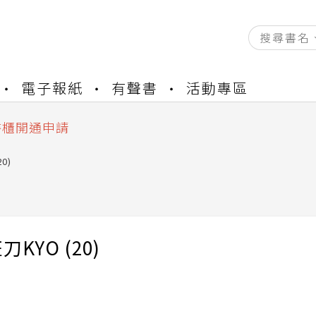
電子報紙
有聲書
活動專區
資產合併結果查詢
中，本站同步暫停部分閱讀服務
書櫃開通申請
與資產合併申請圖文教學
0)
資產合併結果查詢
中，本站同步暫停部分閱讀服務
KYO (20)