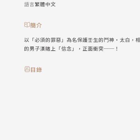
語言
繁體中文
簡介
以「必須的罪惡」為名保護壬生的鬥神‧太白，
的男子漢賭上「信念」，正面衝突──！
目錄