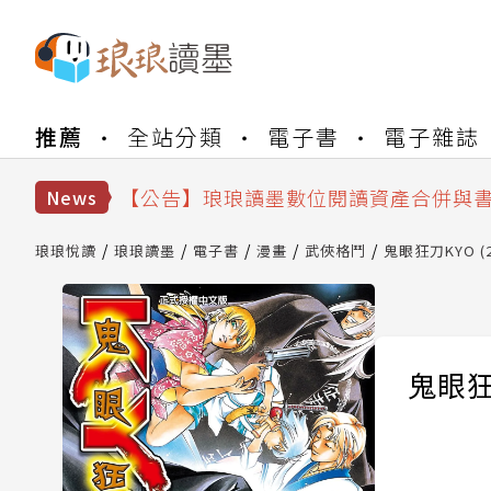
推薦
全站分類
電子書
電子雜誌
【公告】琅琅書店服務升級重要說明及
【公告】因 Readmoo 讀墨系統維護
【公告】琅琅讀墨數位閱讀資產合併與
News
【公告】琅琅讀墨書櫃開通常見問題
【公告】琅琅讀墨 3 分鐘完成書櫃開通
琅琅悅讀
琅琅讀墨
電子書
漫畫
武俠格鬥
鬼眼狂刀KYO (2
【公告】琅琅書店服務升級重要說明及
【公告】因 Readmoo 讀墨系統維護
鬼眼狂刀