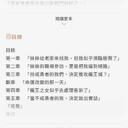
「原來勇者並不是只要戰鬥就好了。」
這是由準勇者與準魔王所交織出的歡樂勞動喜劇！
閱讀更多
目錄
目錄
第一章 「妹妹從老家來找我，但我似乎瀕臨極限了」
第二章 「妹妹的職場參訪，更是把我逼到絕路」
第三章 「扮成勇者的我們，決定進攻魔王城？」
斷章 「命運改變的那一天」
第四章 「魔王之女似乎去處理客訴了」
第五章 「當不成勇者的我，決定說出實話」
「尾聲」
後記
版權頁