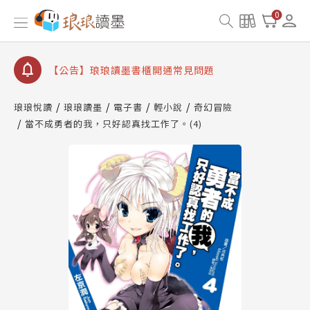
【公告】因 Readmoo 讀墨系統維護中，本站同步暫
0
停部分閱讀服務
【公告】琅琅讀墨數位閱讀資產合併與書櫃開通申請
【公告】琅琅讀墨書櫃開通常見問題
【公告】琅琅讀墨 3 分鐘完成書櫃開通與資產合併申
請圖文教學
琅琅悅讀
琅琅讀墨
電子書
輕小說
奇幻冒險
【公告】琅琅書店服務升級重要說明及資產合併結果
當不成勇者的我，只好認真找工作了。(4)
查詢
【公告】因 Readmoo 讀墨系統維護中，本站同步暫
停部分閱讀服務