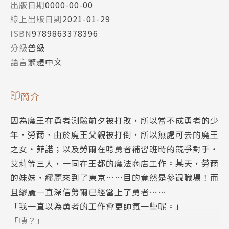
出版日期
0000-00-00
線上出版日期
2021-01-29
ISBN
9789863378396
分級
普級
語言
繁體中文
簡介
因為魔王在勇者測驗前夕被打敗，所以當不成勇者的少
年‧勞爾，由於魔王父親被打倒，所以無處可去的魔王
之女‧菲諾；以及勞爾在唸勇者補習班時的競爭對手‧
艾莉等三人，一同在王都的魔法商店工作。某天，勞爾
的妹妹‧繆麗來到了東京……目的竟然是參觀職場！而
且繆麗一直深信勞爾已經當上了勇者……
「我一直以為勇者的工作會更帥氣一些呢。」
「咦？」