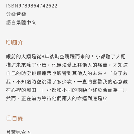
ISBN
9789864742622
分級
普級
語言
繁體中文
簡介
眼前的大翔是從8年後時空跳躍而來的！小都聽了大翔
描述未來除了小螢，他無法愛上其他人的痛苦，才知道
自己的時空跳躍連帶也影響到其他人的未來。「為了救
我，不知道時空跳躍了多少次，一直將喜歡我的心意藏
在心裡的城田…」小都和小司的兩顆心終於合而為一!!
然而，正在前方等待他們兩人的命運到底是!?
目錄
片翼迷宮 5