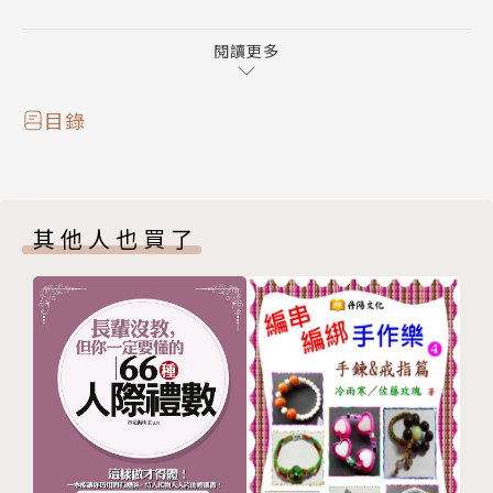
1.第一本探討台灣各種屋型：挑高、長形、方形、多樓
層、特殊、雙拼屋型面臨到的所有格局問題。
閱讀更多
2.每個屋型下區分空間問題再提出平面破解方式，教設
計師如何針對問題解決。
目錄
3.不只是平面圖，更提供實景案例，看材質線條及空間
感風格的表現等等。
其他人也買了