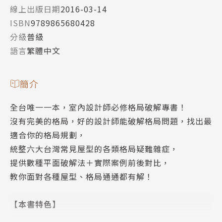
線上出版日期
2016-03-14
ISBN
9789865680428
分級
普級
語言
繁體中文
簡介
全台唯一一本，室內設計師必修格局破解專書！
沒有完美的格局，好的設計師能破解格局問題，找出最
適合你的格局規劃，
統整六大台灣常見屋型的各類格局疑難雜症，
提供數種平面破解法＋實際案例前後對比，
教你面對各種屋型、格局通通都有解！
【本書特色】