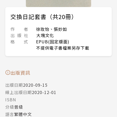
交換日記套書（共20冊）
作 者
徐玫怡、張妙如
出 版 社
大塊文化
格 式
EPUB(固定版面)
不提供電子書檔案另存下載
出版資訊
出版日期
2020-09-15
線上出版日期
2020-12-01
ISBN
分級
普級
語言
繁體中文