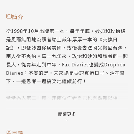
簡介
從1998年10月出版第一本，每年年底，妙如和玫怡總
是風雨無阻地為讀者端上該年厚厚一本的《交換日
記》，即使妙如移居美國，玫怡搬去法國又搬回台灣，
兩人從不爽約。這十九年來，玫怡和妙如和讀者們一起
長大，從青年走到中年，Fax Diaries也變成Dropbox
Diaries；不變的是，未來還是要認真過日子、活在當
下，一邊思考一邊搞笑地繼續前行！
堂堂邁入第二十集，連兩位作者自己也有點難以相
信：
閱讀更多
玫怡：「20集了！我們怎麼能寫這麼久？有一種不小
心騎上虎背的感覺，竟在無意間駕馭了老虎！（啊！！
目錄