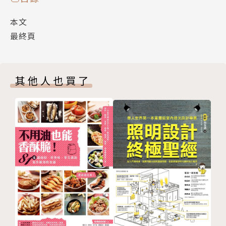
會上去不會下來！）」
本文
妙如：「今年要寫兩本交換？我就也乾脆續談我的迪士
最終頁
尼之行⋯⋯」（雲霄飛車嚇死寶寶了！）
其他人也買了
在第二十集裡，玫怡談到她習慣為每段生活狀態「設下
終點」，妙如則是努力專注在「當下」。玫怡在去銀行
的路上遇到戴著手銬腳鐐的女囚，還遇到疑似虐童疑
雲，熱心的玫怡對於自己到底要不要積極介入陷入天人
交戰；妙如在兩個繼子回荷蘭之後，和大王開始粉刷戶
外樓梯露台大作戰。