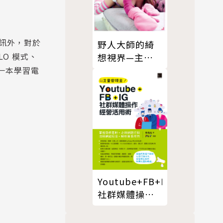
訊外，對於
野人大師的綺
O 模式、
想視界—主題
式人像寫真技
一本學習電
法
Youtube+FB+IG
社群媒體操作
經營活用術：
掌握目標客