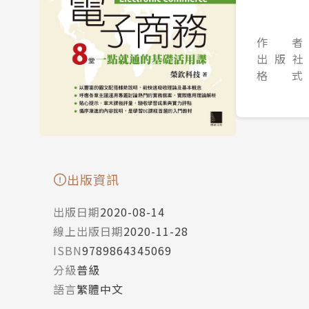
作 者
出 版 社
格 式
出版資訊
出版日期
2020-08-14
線上出版日期
2020-11-28
ISBN
9789864345069
分級
普級
語言
繁體中文