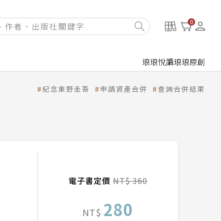
0
琅琅悅讀
琅琅原創
紀念東野圭吾
申請資產合併
查詢合併結果
電子書定價
NT$ 360
280
NT$