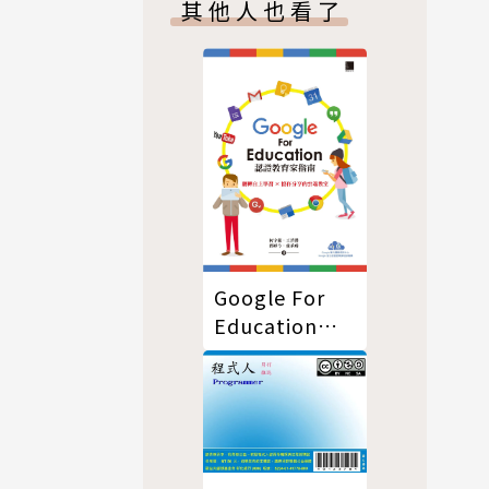
其他人也看了
群‧必殺網路
行銷‧活絡網
紅經濟‧解析
廣告成效
Google For
Education認
證家教育指南
－翻轉自主學
習×協作分享
的雲端教室