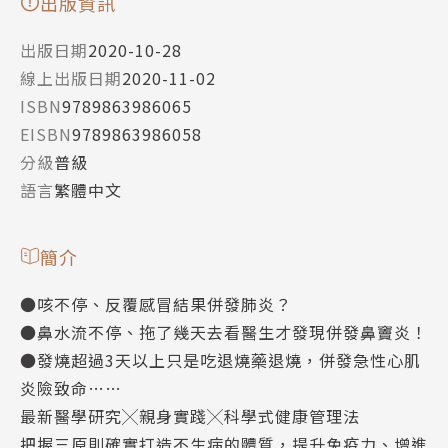
出版資訊
出版日期
2020-10-28
線上出版日期
2020-11-02
ISBN
9789863986065
EISBN
9789863986058
分級
普級
語言
繁體中文
簡介
●咳不停、反覆感冒結果併發肺炎？
●鼻水流不停、拖了幾天去看醫生才發現併發鼻竇炎！
●發燒超過3天以上只是吃退燒藥退燒，併發急性心肌
炎險致命……
最新醫學研究╳親身實踐╳科學式健康管理法
把握三原則確實打造不生病的體質，提升免疫力、增進