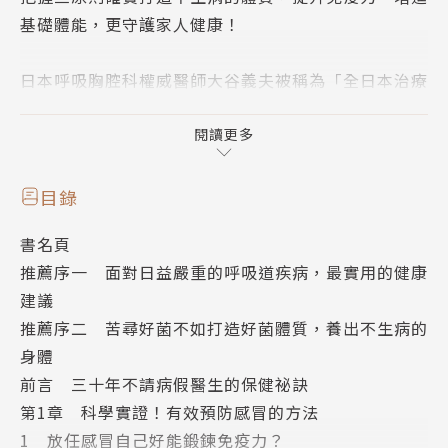
基礎體能，更守護家人健康！
日本呼吸胸腔科權威醫師大谷義夫被稱為「全日本治療
過最多呼吸道患者的醫師」，他執業超過三十年從來沒
有生過病！這是因為他多年來研究醫學報導加上身體
閱讀更多
力，歸納出一套科學式的健康管理法，三原則打造不生
病的體質。
目錄
書名頁
1.輕症速治：感覺快感冒時散步10分鐘、游泳5分鐘等
推薦序一 面對日益嚴重的呼吸道疾病，最實用的健康
以提高自體免疫力，初期感冒症狀可不藥而癒。
建議
2.生活防病：工作中經常站立坐下、以午覺取代週末補
推薦序二 苦尋好菌不如打造好菌體質，養出不生病的
眠等，養成健康習慣以提升基礎體能。
身體
3.遠離病原：用指節按按鈕、隨身攜帶自己的筆等，有
前言 三十年不請病假醫生的保健祕訣
意識地遠離病毒，將感染機會降到最低。
第1章 科學實證！有效預防感冒的方法
1 放任感冒自己好能鍛鍊免疫力？
但是空氣中病毒、致病源無處不在，加上現代人工作忙