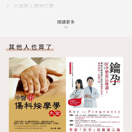
2 九成的人錯用口罩
碌，沒時間好好照顧自己……
3 「手」護健康，不摸眼口鼻
怎麼做好防護措施，預防小病、打造不生病的體質？
4 破解感冒五大迷思，加速康復
閱讀更多
他分享24小時防病建議以提升免疫力，打造不生病的
＋免疫力UP 喝酒能殺菌？體溫是關鍵
體質。
第2章 做對三件事，告別重感冒
其他人也買了
5 感覺「快感冒了」應該做的事
‧感冒初期游泳5分鐘或慢跑10分鐘，九成的感冒可以
6 感冒會自己好，為什麼還要吃藥？
不藥而癒。
7 比起冬天，更要小心夏季流感
‧喝綠茶產生的胃酸可以消滅飛沫病毒。
＋免疫力UP 快感冒了？喝碗雞湯吧
‧室內溫度22度、濕度50％以上，可有效降低病毒存
第3章 三十年不生病的生活習慣
活率。
8 提高免疫力，從增進基礎體力開始
‧咳不停吃止咳藥緩解症狀，反增呼吸道感染風險。
AM 7:00 不生病的晨喚儀式
‧提升免疫力的飲食法大公開。
AM 7:30 五分鐘伸舌頭體操，避免吞嚥障礙
AM 8:00 早餐喝一杯，營養不偏食
透過最新的醫學常識建立有效的防病習慣，
AM 8:30 通勤時戴口罩、少用手
擊退感冒、流感、避免家庭成員交互傳染的最佳方法！
AM 10:00 工作中有意識多站、多蹲
確實遠離病源，打造不生病體質，全家都健康。