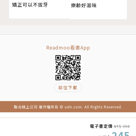
矯正可以不拔牙
樂齡好滋味
＋免疫力UP 體重增加超過三天才是真胖
本治療過最多呼吸道患者的醫師」而聲名大噪。近年來
＋免疫力UP 舌下免疫療法也能治過敏性鼻炎
頻頻登上電視節目、廣播節目，以及報章雜誌等媒體版
第5章 睡好睡飽，身體自然好
面。曾參與「名醫THE 太鼓判！」（TBS）、「我家
18 與其放假睡到中午，不如好好睡午覺
好宅大公開」（日本電視台）、「羽鳥慎一Morning S
19 失眠有四種，注意寢室的光
how」（朝日電視台）等節目演出，引爆熱門話題。
Readmoo看書App
20 為什麼愈睡愈累？
21 建立自己專屬的安眠法
＋免疫力UP 打造舒適的環境，空氣清淨機是好幫手
譯者簡介
第6章 透過日常生活微運動，存健康之本
22 運動不足？從走樓梯開始
李貞慧
前往下載
23 運動不只為強身，還能轉換心情
24 劇烈運動反身傷，更容易感冒
臺大工商管理學系畢業，日本國立九州大學經濟學碩
聯合線上公司 著作權所有 © udn.com. All Rights Reserved.
＋免疫力UP 避免宿醉的方法
士，取得中國生產力中心第10屆中日同步口譯人才培
結語 打造不生病體質，成為感冒和流感絕緣體
訓研習班結業證書，擅長中日對譯，目前專職從事醫
參考文獻
學、核能、光電、機械設備、電機工程、金融商業、美
電子書定價
NT$ 350
245
版權頁
容等口筆譯工作。