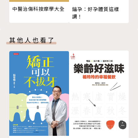
PM 1:00 中午小睡十五分鐘，睡眠負債不上身
中醫治傷科按摩學大全
鑰孕：好孕體質這樣
PM 6:00 忙碌時，吃個巧克力吧
調！
PM 8:30 進家門後徹底洗手洗臉，不把病毒帶回家
作者簡介
PM 8:40 這樣吃晚餐，增進基礎體力
其他人也看了
PM 10:30 想睡好覺，體溫別太高
大谷義夫（Yoshio Otani）
＋免疫力UP 感冒也有性別之分？
第4章 吃出不生病的體質
1963年出生於東京。1989年畢業於群馬大學醫學部。
9 把握一原則，外食也能吃出健康
曾任九段坂醫院内科醫療主任、東京醫科齒科大學呼吸
10 一天一蘋果，肺功能年輕十五歲
胸腔内科醫療辦公室主任、東京醫科齒科大學呼吸胸腔
11 每天一杯蕉蘋優精力湯，血管凍齡免疫增
科兼任睡眠控制學講座副教授，並曾赴美國密西根大學
12 天天吃魚，不如一天一匙荏胡麻油
留學，於2009年開設池袋大谷診所。為醫學博士、日
13 有尊嚴的老後從確實攝取蛋白質開始
本呼吸胸腔科學會專科醫師／指導醫師、日本過敏學會
14 過敏性鼻炎的救星——賈巴拉柑橘
專科醫師・指導醫師、日本内科學會綜合内科專科醫
15 用代糖飲料取代含糖飲料比較健康？
師。
16 一天三杯咖啡，氣喘發作率低二八％
17 流感期間可多喝綠茶
主要著書有《長期咳嗽並不是感冒》等。被稱為「全日