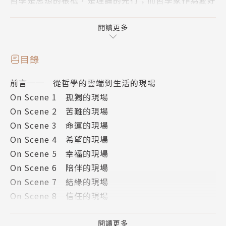
哲學是思想的根柢，是理論的先行；而哲學家作為愛好
智慧、追求真理的典範，透過提問、獨白、對話、陳
述、議論、辯駁以及考察，在各種生活現場裡思考，同
閱讀更多
時在各種思考歷程中生活。
這一場東西方哲人齊聚的人生旅程，祁克果、尼采、卡
目錄
缪、馬賽爾、亞里斯多德、西蒙波娃、羅素、漢娜．鄂
前言── 從哲學的雲端到生活的現場
蘭、盧梭、康德、蘇格拉底、奧德嘉．賈塞特、傅柯、
On Scene 1 孤獨的現場
維根斯坦、叔本華、笛卡爾、海德格、柏拉圖……還有
On Scene 2 苦難的現場
中國的老子和莊子；他們從「孤獨」啟程，由近而遠，
On Scene 3 命運的現場
一路向前，最終到達那「不可知」的現場。
On Scene 4 希望的現場
On Scene 5 幸福的現場
這是你我生命必經的過程，儘管有喜有悲、有苦有痛，
On Scene 6 陪伴的現場
但這一次葉海煙老師帶你停下腳步，回頭看看，原來哲
On Scene 7 結緣的現場
學讓你的生命更加甘甜，也改變你原來的生命景況：
On Scene 8 信任的現場
孤獨的現場：你害怕一個人嗎？
On Scene 9 寬恕的現場
命運的現場：是否真的有命中注定？
On Scene 10 和平的現場
閱讀更多