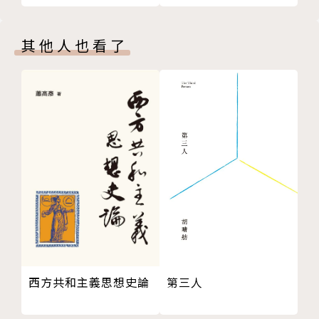
用哲學學分學程召集人兼執行長、台北市文化局錢穆故
居執行長、台灣哲學學會理事長、中國哲學會常務理
事、台灣宗教學會秘書長、台南市哲學學會理事長、行
其他人也看了
政院新聞局金鼎獎評審團總召、民視「哲學現場」節目
主講人，現任成功大學通識教育中心兼任教授。
第三人
西方共和主義思想史論