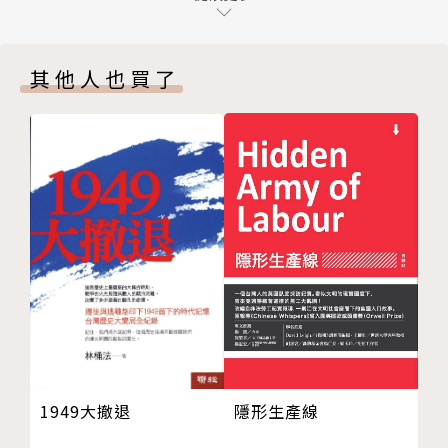
幸福的現場：財富和權力等於全世界？
On Scene 11 在家的現場
結緣的現場：天長地久是婚姻的幻象嗎？
On Scene 12 永久居留的現場
和平的現場：暴力與惡的距離有多少？
其他人也買了
On Scene 13 活著的現場
在家的現場：非得成家才能立業嗎？
On Scene 14 內在的現場
活著的現場：生活真的不易嗎？
On Scene 15 沉默的現場
內在的現場：真正的我在哪裡？
On Scene 16 病痛的現場
臨終的現場：死是生的終點嗎？
On Scene 17 身心之間的現場
不可知的現場：如何看待瀕臨死亡？
On Scene 18 修煉的現場
On Scene 19 臨終的現場
作者簡介
On Scene 20 不可知的現場
後話──其實我們始終都在現場
葉海煙
輔仁大學哲學研究所博士、美國哈佛大學訪問學者（1
994-1995），曾任東吳大
學哲學系教授兼系主任、長榮大學哲學與宗教學系教授
1949大撤退
隱形生產線
兼系主任、成功大學中文系教授兼系主任、成功大學應