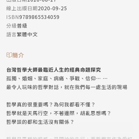
線上出版日期
2020-09-25
ISBN
9789865534059
分級
普級
語言
繁體中文
簡介
台灣哲學大師最臨近人生的經典命題探究
孤獨、婚姻、家庭、病痛、爭戰、信仰… …
最令人玩味的哲學對話，就在我們每一處生活的現場
哲學真的很重要嗎？­­為何我都看不懂？
哲學就是天馬行空，不著邊際，胡亂思想嗎？
哲學談的都和生活沒有關係？