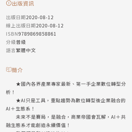
出版資訊
出版日期
2020-08-12
線上出版日期
2020-08-12
ISBN
9789869858861
分級
普級
語言
繁體中文
簡介
★國內各界產業專家最新、第一手企業數位轉型分
析！
★AI只是工具，重點趨勢為數位轉型後企業融合的
AI＋生態系！
未來不是賽局，是融合，商業帝國會瓦解，AI＋共
融生態系才能創造永續價值！