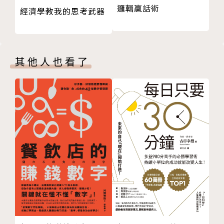
一步拉升至串聯各產業的「AI＋大平臺」。而這些跨域
邏輯贏話術
經濟學教我的思考武器
版權頁
的串聯與融合，才是下一個世代各產業生存與共榮的唯
一管道。
2 對於尚未開始關注AI趨勢走向的讀者來說，這本
其他人也看了
書不僅能讓你從循序漸進理解相關發展，當你發現AI＋
所帶來的好處竟然如此貼近我們的日常生活時，之後要
你看到AI相關新聞與進展不注意也難。
作者簡介
黃齊元／主編
藍濤亞洲總裁、臺灣併購與私募股權協會創會理事
長、東海大學智慧轉型中心執行長