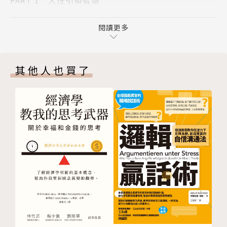
新科技與商業案例，闡明國內各產業數位轉型的過程與
1 智慧科技在臺灣
樣貌，以及當代社會身處AI＋生態系的各種趨勢與發展
2 智慧城市的基礎建設
閱讀更多
機會。
3 智慧生態系打造新經濟
PART 2 未來今日，臺灣的下一步
美國有亞馬遜、日本有軟銀、中國有阿里巴巴，在
其他人也買了
4 決戰未來數位新客戶
迎向5G的時代，各產業透過數位轉型，大數據和AI普
5 顛覆全球製造業的關鍵「人」物
及化，臺灣需要一個面對全新、連結未來的創新生態
6 新金融時代的崛起
圈，本書即是一個重要的起點。每篇結尾，都附錄經營
7 航向智慧醫療新藍海
投資銀行超過三十年、跨領域知識平臺「智門」（Sm
8 大健康時代需要的智慧
artGate）創辦人黃齊元總裁對該領域數位轉型的願景
9 智慧農業翻轉老化、缺工危機
和展望。
10 AI教練打造運動生態系
作者簡介
本書特色
作者簡介
參考資料
1 對於原本已在關注AI趨勢走向的讀者來說，這本
藍濤生態系簡介
書首次提出的AI＋概念，將使AI原本予人的工具感，進
智門簡介