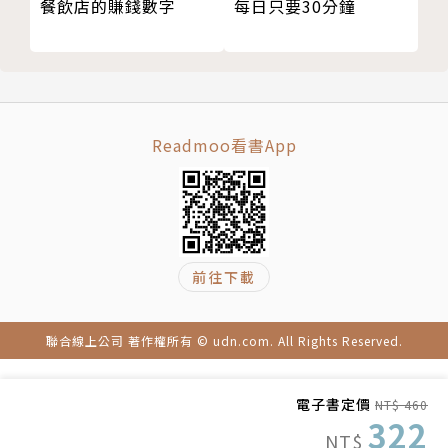
陳鴻基
餐飲店的賺錢數字
每日只要30分鐘
東海大學講座教授及管理學院院長、臺灣服務科學
學會理事長、中華民國科技管理學會院士及理事
翟海文
Readmoo看書App
軟領科技（SoftChef）創辦人兼執行長
劉鏡清
前往下載
資誠創新諮詢公司董事長
聯合線上公司 著作權所有 © udn.com. All Rights Reserved.
謝佩珊
電子書定價
NT$ 460
東海大學企業管理學系教授
322
NT$