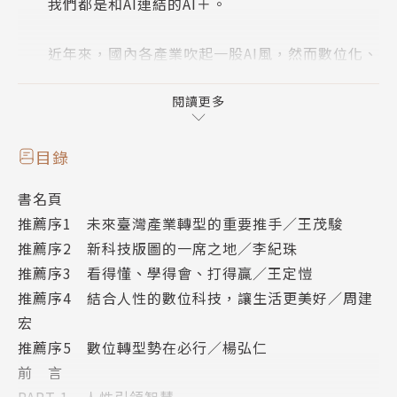
我們都是和AI連結的AI＋。
近年來，國內各產業吹起一股AI風，然而數位化、
AI化只是起點與媒介，當各產業與異業間的大數據等資
源，透過數位轉型共享與融合，即將顛覆傳統商業思維
閱讀更多
模式，形成更多具爆炸性成長可能的創新和市場！
目錄
AI＋ 破壞傳統商業模式
書名頁
創造了融合新契機
推薦序1 未來臺灣產業轉型的重要推手／王茂駿
推薦序2 新科技版圖的一席之地／李紀珠
科技、基礎建設、消費零售、製造、金融、醫療、
推薦序3 看得懂、學得會、打得贏／王定愷
農業、運動
推薦序4 結合人性的數位科技，讓生活更美好／周建
推動產業共生的新數位生態系平臺全面應用
宏
推薦序5 數位轉型勢在必行／楊弘仁
本書以數位生態系的宏觀視野為架構，廣召臺灣醫
前 言
療、金融、零售、運動、農業等領域數位化專家，以最
PART 1 人性引領智慧