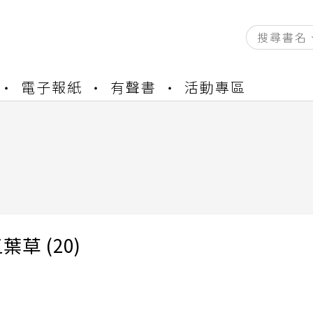
資產合併結果查詢
電子報紙
有聲書
活動專區
書櫃開通申請
與資產合併申請圖文教學
資產合併結果查詢
)
書櫃開通申請
葉草 (20)