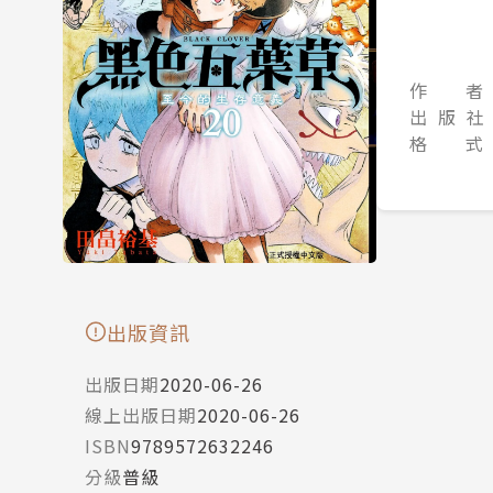
作 者
出 版 社
格 式
出版資訊
出版日期
2020-06-26
線上出版日期
2020-06-26
ISBN
9789572632246
分級
普級