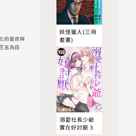
妖怪獵人(三冊
化的葛修與
套書)
王宮為目
溺愛社長少爺
實在好討厭 3