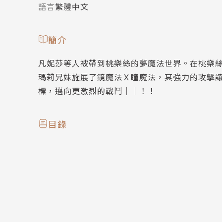
語言
繁體中文
簡介
凡妮莎等人被帶到桃樂絲的夢魔法世界。在桃樂
瑪莉兄妹施展了鏡魔法Ｘ瞳魔法，其強力的攻擊
標，邁向更激烈的戰鬥｜｜！！
目錄