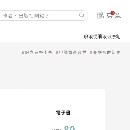
0
琅琅悅讀
琅琅原創
紀念東野圭吾
申請資產合併
查詢合併結果
電子書
80