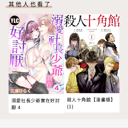
其他人也看了
殺人十角館【漫畫版】
溺愛社長少爺實在好討
(1)
厭 4