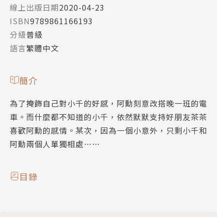
線上出版日期
2020-04-23
ISBN
9789861166193
分級
普級
語言
繁體中文
簡介
為了掩飾自己對小千的好感，阿勳刻意改搭晚一班的電
車。而什麼都不知道的小千，依然默默支持好朋友茶茶
喜歡阿勳的感情。某次，因為一個小意外，只剩小千和
阿勳兩個人單獨相處……
目錄