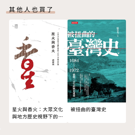
羅尼繆斯(741-775A.D.) (三)李奧四世(775-780A.D.)
馬也就隨之崩潰。
其他人也買了
(四)君士坦丁六世(780-797A.D.)與伊里妮(780-802A.
D.) (五)尼西弗魯斯一世(802-811A.D.)、斯陶拉修斯
《羅馬帝國衰亡史》出版後傳誦兩百年迄今不衰，其文
(811A.D.)、米迦勒一世朗加比(811-813A.D.) (六)亞
學光采與史學成就同樣為後人稱誦。
美尼亞人李奧五世(813-820A.D.) 四、弗里基亞王朝(8
20-867A.D.) (一)「結巴子」米迦勒二世(820-829A.
作者簡介
D.) (二)狄奧菲盧斯(829-842A.D.)與米迦勒三世(842-
867A.D.) 五、馬其頓王朝(867-1057A.D.) (一)馬其頓
愛德華‧吉朋(Edward Gibbon，1737-1794)
人巴西爾一世(867-886A.D.) (二)「哲學家」李奧六世
(886-912A.D.) (三)亞歷山大(912-913A.D.)、君士坦
十八世紀英國最偉大的史家。出生於富商家庭，曾入讀
丁七世波菲洛吉尼都斯(911-959A.D.)、羅馬努斯一世
牛津大學，後因宗教問題退學，十六歲被父親送往瑞士
勒卡皮努斯(919-944A.D.) (四)羅馬努斯二世(959-96
洛桑，接受古典文史哲學的薰陶，也受到當時歐陸啟蒙
3A.D.) (五)尼西弗魯斯二世福卡斯(963-969A.D.) (六)
思潮的深遠影響，得以將各種新舊學識融為一體。他曾
被扭曲的臺灣史
星火與香火：大眾文化
約翰一世齊米塞斯(969-976A.D.) (七)巴西爾二世(976
擔任國會議員，也曾服務軍旅，後以著述終身。
與地方歷史視野下的中
-1025A.D.)與君士坦丁八世(1025-1028A.D.) (八)羅馬
共國家形構
努斯三世阿吉魯斯(1028-1034A.D.)、帕夫拉果尼亞人
吉朋歷經二十餘年的心血，完成光芒萬丈的歷史長篇