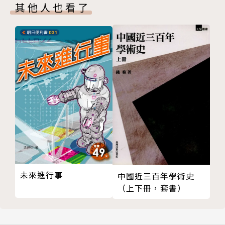
米迦勒四世(1034-1041A.D.)、米迦勒五世卡拉法提斯
《羅馬帝國衰亡史》六卷，成為十八世紀史家的標竿，
其他人也看了
(1041-1042A.D.)、佐耶和狄奧多拉(1042A.D.)、君士
並獲得「第一個近代歐洲史家」的稱號。歷經二百餘
坦丁九世摩諾馬克斯(1042-1055A.D.)、狄奧多拉(105
年，吉朋的《羅馬帝國衰亡史》迄今仍被現代史家視為
5-1056A.D.)、米迦勒六世斯特拉提奧提庫斯(1056-10
經典之作。
57 A.D.) 六、康南尼王朝(1057-1185A.D.) (一)艾薩克
一世康南努斯(1057-1059A.D.) (二)君士坦丁十世杜卡
斯(1059-1067A.D.)、羅馬努斯四世戴奧吉尼斯(1067-
1071A.D.)、米迦勒七世帕拉皮納西斯(1071-1078A.
D.) (三)尼西弗魯斯三世波塔尼阿特斯(1078-1081A.
D.) (四)阿里克蘇斯一世康南努斯(1081-1118A.D.)
(五)約翰二世卡洛約哈尼斯(1118-1143A.D.) (六)馬紐
爾一世(1143-1180A.D.) (七)阿里克蘇斯二世(1180-1
183A.D.)、安德洛尼庫斯一世(1183-1185A.D.) 七、
未來進行事
中國近三百年學術史
艾薩克二世安吉拉斯登基後的發展(1185A.D.)
（上下冊，套書）
一、緒論
二、赫拉克留斯王朝(641-717A.D.)