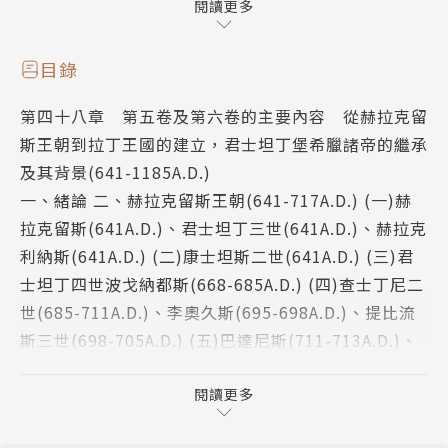
本書最重要主題之一：文治武功壯盛且又疆域廣袤的羅
閱讀更多
馬帝國究竟因何由盛而衰亡？從吉朋的眼中看來，至少
有以下諸因：
目錄
第四十八章 第五卷及第六卷的主要內容 從赫拉克留
羅馬帝國擁有紀律嚴明的龐大軍團，但強大的軍事力量
斯王朝到拉丁王國的建立，君士坦丁堡希臘諸帝的繼承
也不可避免地帶來了軍人干政，軍人不僅介入帝位繼
及其背景(641-1185A.D.)
承，造成動亂，「幾乎每個朝代的替換，都起於篡奪者
一、緒論 二、赫拉克留斯王朝(641-717A.D.) (一)赫
之叛逆與謀害」。
拉克留斯(641A.D.)、君士坦丁三世(641A.D.)、赫拉克
利納斯(641A.D.) (二)康士坦斯二世(641A.D.) (三)君
經濟和人口也是衰亡的主要原因。戰爭和瘟疫使得人力
士坦丁四世波戈納都斯(668-685A.D.) (四)查士丁尼二
不足，蠻族於是大量遷入。羅馬帝國既無法同化日耳曼
世(685-711A.D.)、李奧久斯(695-698A.D.)、提比流
等蠻族，當這些蠻族構成羅馬帝國官兵，進而成為皇帝
斯三世(698-705A.D.) (五)巴達尼斯(711-713A.D.)、
時，帝國已名存實亡。
阿納斯塔休斯二世(713-716A.D.)、狄奧多西三世(716
經濟衰退來自於水土流失和奴隷制度致使農業破產，奢
-717A.D.) 三、艾索里亞王朝(717-820A.D.) (一)艾索
閱讀更多
侈的生活方式造成貴重金屬流向東方，貨幣貶值。資本
里亞人李奧三世(717-741A.D.) (二)君士坦丁五世科普
因重稅而公有，生產力下降，無法負擔帝國生活時，羅