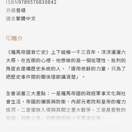
ISBN
9789570830842
分級
普級
語言
繁體中文
簡介
《羅馬帝國衰亡史》上下縱橫一千三百年，洋洋灑灑六
大冊，在吉朋的心裡，他想做的是一個從理性、批判的
角度去建構歷史系統的人，「運用修辭的力量，只為了
把歷史事件間的關係環節講清楚」。
全書涵蓋三大重點：一是羅馬帝國的政經軍事文化與社
會生活，帝國的擴張與防衛、內部元老院和皇帝的權力
拔河，二是蠻族入侵與其間之重大戰爭，三是基督教的
發展，政教之爭，回教興起和十字軍東征等。