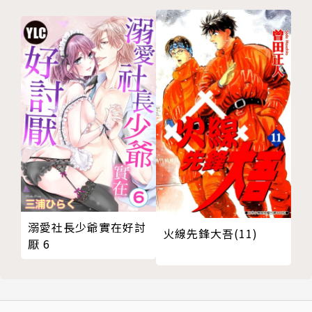
溺愛社長少爺實在好討
火線先鋒大吾(11)
厭 6