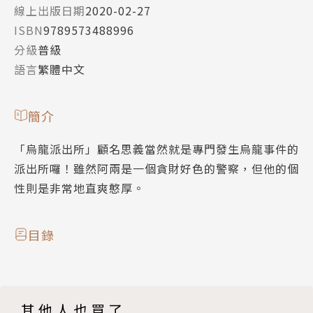
線上出版日期
2020-02-27
ISBN
9789573488996
分級
普級
語言
繁體中文
簡介
「烏龍派出所」顧名思義當然就是專門發生烏龍事件的
派出所囉！雖然阿兩是一個貪財好色的警察，但他的個
性則是非常地直爽憨厚。
目錄
其他人也買了