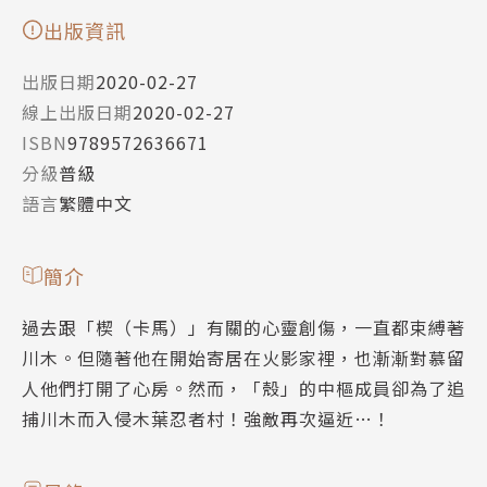
出版資訊
出版日期
2020-02-27
線上出版日期
2020-02-27
ISBN
9789572636671
分級
普級
語言
繁體中文
簡介
過去跟「楔（卡馬）」有關的心靈創傷，一直都束縛著
川木。但隨著他在開始寄居在火影家裡，也漸漸對慕留
人他們打開了心房。然而，「殼」的中樞成員卻為了追
捕川木而入侵木葉忍者村！強敵再次逼近…！