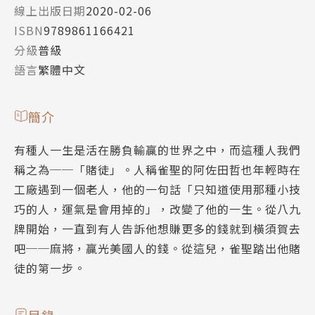
線上出版日期
2020-02-06
ISBN
9789861166421
分級
普級
語言
繁體中文
簡介
有種人一生是活在勝負輸贏的世界之中，而這種人我們
稱之為──「賭徒」。人稱雀聖的阿佐田哲也年輕時在
工廠遇到一個老人，他的一句話「只知道使用那種小技
巧的人，運氣是會用掉的」，改變了他的一生。從八九
牌開始，一直到有人告訴他想賺更多的錢就到橫須賀去
吧──麻將，贏光美國人的錢。從這兒，雀聖踏出他賭
徒的第一步。
目錄