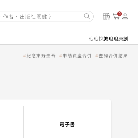
0
琅琅悅讀
琅琅原創
紀念東野圭吾
申請資產合併
查詢合併結果
電子書