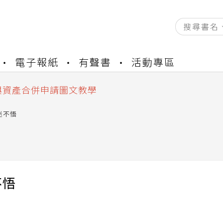
資產合併結果查詢
電子報紙
有聲書
活動專區
書櫃開通申請
與資產合併申請圖文教學
資產合併結果查詢
書櫃開通申請
迷不悟
不悟