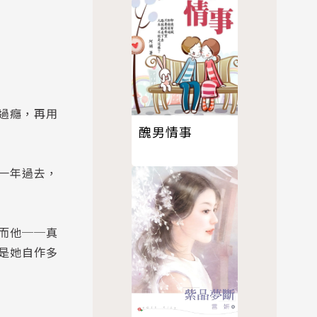
過癮，再用
醜男情事
一年過去，
而他──真
是她自作多