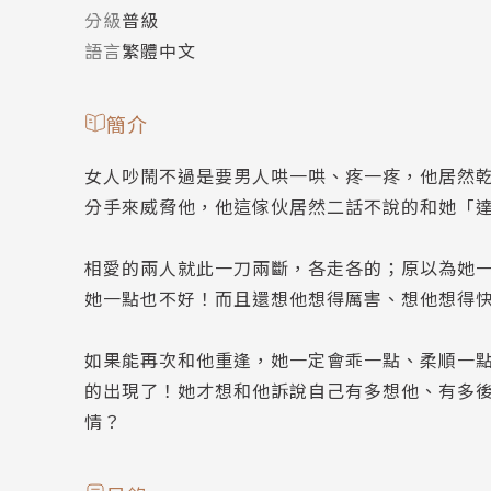
分級
普級
語言
繁體中文
簡介
女人吵鬧不過是要男人哄一哄、疼一疼，他居然
分手來威脅他，他這傢伙居然二話不說的和她「
相愛的兩人就此一刀兩斷，各走各的；原以為她
她一點也不好！而且還想他想得厲害、想他想得
如果能再次和他重逢，她一定會乖一點、柔順一
的出現了！她才想和他訴說自己有多想他、有多
情？