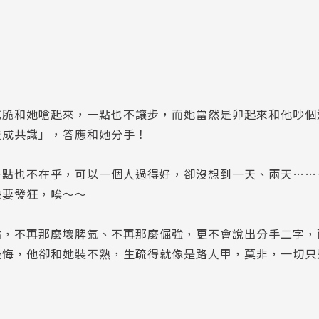
乾脆和她嗆起來，一點也不讓步，而她當然是卯起來和他吵個
達成共識」，答應和她分手！
一點也不在乎，可以一個人過得好，卻沒想到一天、兩天……
快要發狂，唉～～
點，不再那麼壞脾氣、不再那麼倔強，更不會說出分手二字，
後悔，他卻和她裝不熟，生疏得就像是路人甲，莫非，一切只