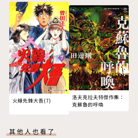
洛夫克拉夫特傑作集：
火線先鋒大吾(7)
克蘇魯的呼喚
其他人也看了