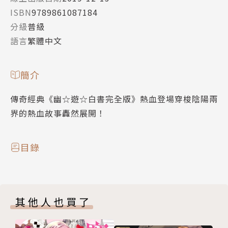
ISBN
9789861087184
分級
普級
語言
繁體中文
簡介
傳奇經典《幽☆遊☆白書完全版》熱血登場穿梭陰陽兩
界的熱血故事轟然展開！
目錄
其他人也買了