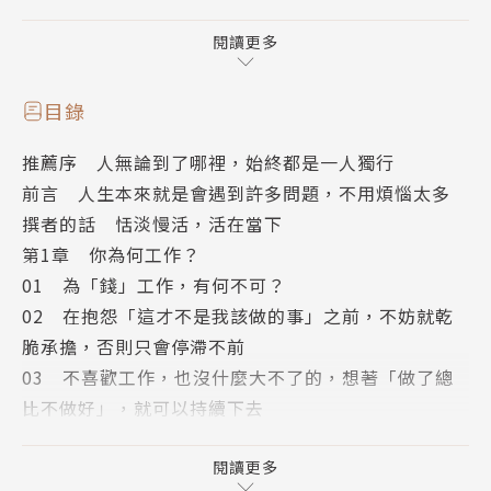
本書作者中村垣子為日本行醫超過70年的專業精
神科醫師，在二戰的混亂時代成為精神科醫師，一邊養
閱讀更多
育兩個孩子，一邊擔任受雇醫師的工作。直到2017年7
月（88歲）為止，一週六天全天工作，自8月開始，才
目錄
減為一週四天全天工作。
推薦序 人無論到了哪裡，始終都是一人獨行
前言 人生本來就是會遇到許多問題，不用煩惱太多
中村醫師歷經二戰的烽火年代，見證日本自二戰以
撰者的話 恬淡慢活，活在當下
降從繁榮到樸實的發展。儘管時代不同、經濟環境不
第1章 你為何工作？
同，關於人的煩惱與問題，很多都是一樣的。她從豐富
01 為「錢」工作，有何不可？
的人生閱歷和超過70年的精神醫療專業經驗中，提點
02 在抱怨「這才不是我該做的事」之前，不妨就乾
我們面對自己、工作、生活、家庭、人際關係的生活哲
脆承擔，否則只會停滯不前
學，幫助我們調適日常生活的各種壓力，學習活得更自
03 不喜歡工作，也沒什麼大不了的，想著「做了總
在。
比不做好」，就可以持續下去
04 公司是別人開來賺錢的地方，要繼續或放棄，選
日日靜好的處世智慧
擇權都在你，自己的選擇，與他人無關
閱讀更多
．幸福與否，不要太在意。