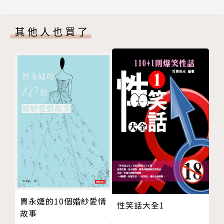
EP1 二戰結束前夕，隻身從廣島遠赴大阪的少女
．辛苦的經歷，往往成為最寶貴的經驗，所有的付
第2章 不抱期待，事情反而更順利
出都有意義。
其他人也買了
05 不去想「我一定要幸福」才會幸福，試著放下無
．即使不喜歡自己的工作、沒有遠大的目標，也沒
謂的包袱
什麼大不了。
06 別花心力改變別人，想想如何讓自己過得更開
．卸下肩上的重擔，你才會看見真實的自己。
心、自在
．比較之心人人有，無論看起來多麼風光的人，都
07 感情是一種執著，即使是家人，也要維持分際
有自己的煩惱。
將自己的想法強加於人，只會製造彼此的痛苦
．家庭和諧永遠擺第一，只要堅持這項原則，其他
08 不要認為別人的付出理所當然，要對他人的給予
的「過得去」就好。
心存感謝，同時不要有更多奢望
．晚上就是要「好好睡覺」，確實會發生的事，預
09 顧及對方的立場， 這樣對方才能顧及你的立場
先準備對策，其他的不用多想。
10 機會只發生於偶然，如果有人推你一把，不妨順
．人生不急於求成，每個階段都有重要的課題。好
勢而為
好把握當下，才不會錯過最重要的事。
EP2 在時代的洪流中，走上從醫之路
第3章 人際關係的微妙之處
賈永婕的10個婚紗愛情
如果你覺得「我……好像再也撐不下去了！」，請
性笑話大全1
故事
11 你可以對誰毫無保留地袒露自己的缺點？這是生
打開這本書！日本暢銷10萬冊、終生不退休的老奶奶