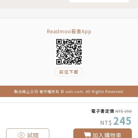
出，都是有意義的
19 就算事情接連不順，你也不能停止不前 一旦停
下腳步，就無法往前
20 晚上就是要「好好睡覺」，確實會發生的事，預
Readmoo看書App
先準備對策，其他的不用多想
21 「沒自信」不一定是壞事，匆促建立自信才危險
22 走出悲傷和打擊，需要的不是建議，而是時間
23 比較之心人人有，無論看起來多麼風光的人都有
煩惱
前往下載
24 不得不拚命努力的時候，很快就會到來 平時沒
必要，不用太過拚命
聯合線上公司 著作權所有 © udn.com. All Rights Reserved.
EP4 歷經結婚、生子、全職主婦後，意外重回職場
第5章 工作與生活「兩全其美」的辦法
電子書定價
NT$ 350
25 工作維持品質，只要不低於標準，不一定要完
245
NT$
美 最重要的是，不能夠中途甩手不幹
26 家庭和諧永遠擺第一，堅持這項原則，其他的過
試閱
加入購物車