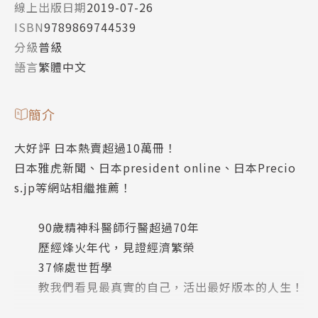
線上出版日期
2019-07-26
ISBN
9789869744539
分級
普級
語言
繁體中文
簡介
大好評 日本熱賣超過10萬冊！
日本雅虎新聞、日本president online、日本Precio
s.jp等網站相繼推薦！
90歲精神科醫師行醫超過70年
歷經烽火年代，見證經濟繁榮
37條處世哲學
教我們看見最真實的自己，活出最好版本的人生！