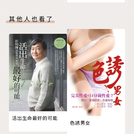
活充滿元氣的最佳訣竅
醫師，充滿溫柔、堅強、慈愛的話語，將使你的心靈恢
12 凡事不要太計較，把一些小事攬來做，你的周遭
復元氣。
其他人也看了
將會出現小小的善循環
13 與人發生爭執，先道歉為上策，愈是堅持己見，
只會愈站不住腳
14 交友只須考慮氣味是否相投，如果一味衡量利弊
得失，下場只有被利用或孤獨而已
15 是否與對方繼續來往，別急著決定，只要改變心
理距離，自然可以相處下去
16 人生難計算，生活不必鉅細靡遺規劃，「忠於本
心」最重要
EP3 選擇精神科為終生志業的原因
第4章 如何使內心恢復平靜？
17 擔心以後的事也無濟於事，你是否疏忽了眼前事
活出生命最好的可能
物？只要專注於當下就好
色誘男女
18 辛苦的經歷，往往成為最寶貴的經驗 所有的付