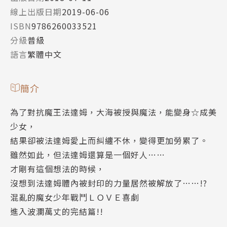
線上出版日期
2019-06-06
ISBN
9786260033521
分級
普級
語言
繁體中文
簡介
為了對抗魔王法達姆，大海被授與魔法，能變身☆成美
少女，
結果卻被法達姆愛上而糾纏不休，變得更加勞累了。
雖然如此，但法達姆還算是一個好人……
才剛有這個想法的時候，
沒想到法達姆體內被封印的力量居然被解放了……!?
混亂的魔女少年戰鬥ＬＯＶＥ喜劇
進入波瀾萬丈的完結篇!!