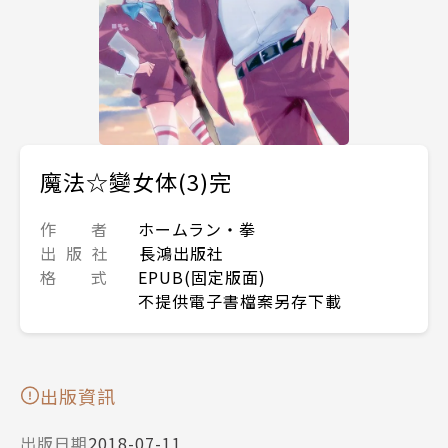
魔法☆變女体(3)完
作 者
ホームラン・拳
出 版 社
長鴻出版社
格 式
EPUB(固定版面)
不提供電子書檔案另存下載
出版資訊
出版日期
2018-07-11