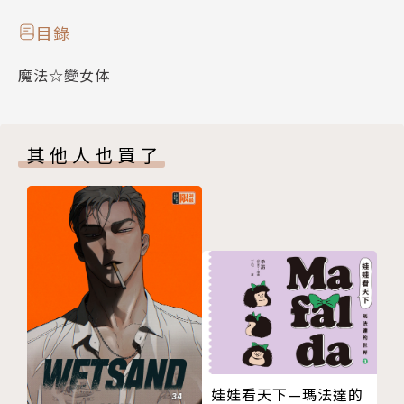
目錄
魔法☆變女体
其他人也買了
娃娃看天下—瑪法達的