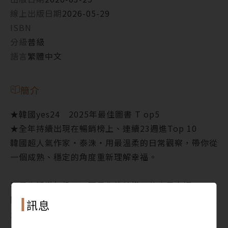
線上出版日期
2026-05-29
ISBN
分級
普級
語言
繁體中文
簡介
★韓國yes24 2025年最佳圖書 T op5
★全年持續出現在暢銷榜上、連續23週進Top 10
韓國超人氣作家‧泰洙‧用最溫柔的日常觀察，帶你從
一個成熟、穩定的角度重新理解幸福。
不是生活變無趣了，而是你終於懂了什麼是幸福。
關於成長、孤獨、關係與自我和解，一本寫給所有在人
訊息
生路上慢慢學會放過自己的書。
年輕時的幸福是熱鬧、被看見、被肯定。