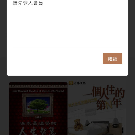
請先登入會員
成熟之後的幸福，是安靜、穩定、不必向誰證明。
真實地寫出生活中的小情緒、那些不完美的自己，不必
閱讀更多
再偽裝、不需要被激勵，只要被理解就好。
目錄
你可以在 58 則人生故事與片段式散文中，在喧囂中慢
慢的把心靜下來，在一些想哭的日子、疲憊的日子，用
這本書的文字陪伴，痛快地哭過再重新振作前行。
確認
其他人也買了
▍與其轟轟烈烈地追逐幸福，不如好好地減少不幸▍
看著別人的社交媒體，充滿著閃亮的幸福，反觀自
己……內心總有點不是滋味……？
熱鬧的快樂與痛苦的不幸，哪一種感覺會更影響你、停
在心裡更久呢？
其實，當日子過得太累時，比起特別的節日，平平靜
靜、什麼事也沒有的週末反而更讓人滿足。