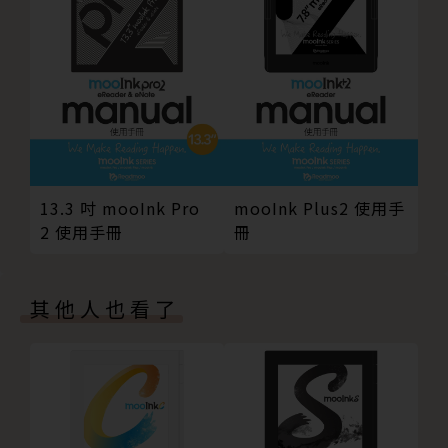
2.3.2. 同步書櫃
2.3.3. 呈現／收合／分類／篩選／排序
2.3.4. 批次管理
2.3.5. 書籍管理
2.4. 開書閱讀
2.4.1. 流式／版式書介紹
2.4.2. 下一頁／上一頁／工具列／返回書櫃
13.3 吋 mooInk Pro
mooInk Plus2 使用手
2.4.3. 書內調換翻頁鍵
2 使用手冊
冊
2.4.4. 書內螢幕觸控
2.4.5. 查看目錄／書籤／劃線註記
2.4.6. 書籤設定
其他人也看了
2.4.7. 書籍內文全文搜尋
2.4.8. 圖片放大縮小
2.4.9. 流式書排版設定
2.4.10. 流式書劃線註記／跨頁劃線
2.4.11. 流式書報錯／字典／網頁／維基／書內搜尋