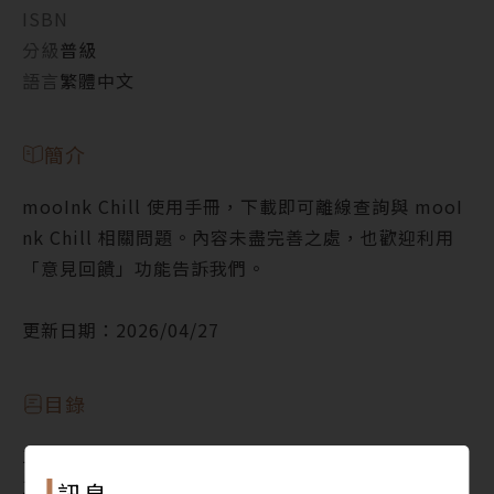
ISBN
分級
普級
語言
繁體中文
簡介
mooInk Chill 使用手冊，下載即可離線查詢與 mooI
nk Chill 相關問題。內容未盡完善之處，也歡迎利用
「意見回饋」功能告訴我們。
更新日期：2026/04/27
目錄
1. 開始使用 mooInk Chill
1.1. 開機／關機／休眠
訊息