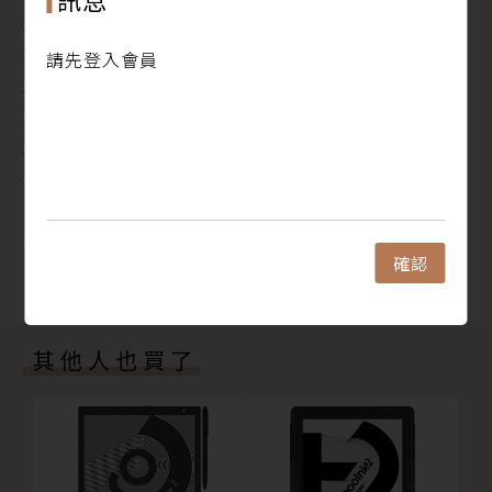
1.2. Wi-Fi 連線
1.3. 版本更新
請先登入會員
1.4. 登入或註冊會員帳號
1.5. 快捷鍵
1.6. 閱讀燈／閱讀設定與其他設定
1.7. 手勢操作
1.8. 充電
1.9. 重置
確認
2. 使用 mooInk Chill 看書
閱讀更多
2.1. 買書
2.1.1. 書籍分類與推薦
其他人也買了
2.1.2. 書籍搜尋
2.1.3. 試讀／購書
2.2. 總覽
2.3. 書櫃
2.3.1. 切換書籍／雜誌／系列／標籤／文件／本機