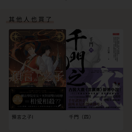
優等 愛如潮水│黃玲玲
曾連獲兩屆金曲獎最佳作詞人獎、金鼎獎最佳作詞獎、
優等 心香│mia
金鼎獎推薦優良圖書出版獎、賴和文學獎、中興文藝獎
其他人也買了
優等 弟弟是媽祖賜給我最寶貴的功課│顏珮珊
章新詩獎、中國文藝協會文藝獎章散文獎、2003年年
優等 有一種信仰叫媽祖│和瑞蘭
度詩獎、榮後台灣詩人獎、臺中市大墩文學貢獻獎等。
優等 喚．初衷│史凱樂頓
佳作 光影瞬間│張欣芸
佳作 媽祖行腳錄│朱碧霞
佳作 我，媽祖，臺灣│吳秉修
佳作 小城大愛│王尹伶
佳作 難忘的二十歲│陳依玲
佳作 媽祖單軌月臺│黃亞文
佳作 進香．近鄉──成為信仰的信徒│Yuri
佳作 我的隨香初體驗│陳嘉茜
佳作 走行．媽祖│謝翔宥
預言之子I
千門（四）
佳作 進香途中│林曼
佳作 不歸路│林皓淳