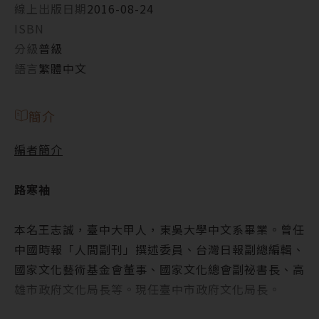
線上出版日期
2016-08-24
ISBN
分級
普級
語言
繁體中文
簡介
編者簡介
路寒袖
本名王志誠，臺中大甲人，東吳大學中文系畢業。曾任
中國時報「人間副刊」撰述委員、台灣日報副總編輯、
國家文化藝術基金會董事、國家文化總會副祕書長、高
雄市政府文化局長等。現任臺中市政府文化局長。