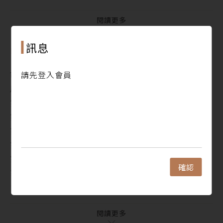
著有詩集《早，寒》、《夢的攝影機》、《春天个花
蕊》、《我的父親是火車司機》、《那些塵埃落下的地
閱讀更多
方》等，散文集《憂鬱三千公尺》、《歌聲戀情》，繪
訊息
本書《像母親一樣的河》、《聽爸爸說童年》、《陪媽
目錄
媽回外婆家》，攝影詩文集《忘了，曾經去流浪》、
市長序 看見信仰文化的結晶
請先登入會員
《何時，愛戀到天涯》、《陪我，走過波麗路》、《走
局長序 草根的文化 庶民的容顏
在，台灣的路上》、《看見，靈魂的城市》，報導文學
第一名 祈│高于婷
《溪行回春》等。
第二名 奔走在路上的信仰│遆廣凱
第二名 一甲子佮(kat) 媽祖婆的情緣│木魚子
歌詞作品有侯孝賢《戲夢人生》電影音樂，潘麗麗專輯
第三名 2016白沙屯媽祖北港進香感恩之行│巧克力
《畫眉》《往事如影．冬至圓》、李靜美專輯《情
第三名 回鑾的那一天│唐墨
鎖》、鳳飛飛專輯《驛站》《思念的歌》、蔡琴專輯
確認
第三名 今年我隨媽祖去進香│王家興
《點亮霓虹燈》、蔡秋鳳專輯《生活影印機》，與選舉
優等 痛並快樂著──媽祖遶境況味手札│朱奕瑄
歌曲等共計近八十首。另主編各類文集四十餘種，並舉
優等 啟示│白
辦過多次攝影個展。
優等 候鳥的季節│歐靜玫
閱讀更多