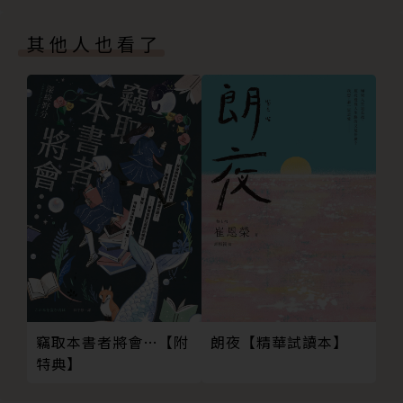
佳作 不只是信仰│墨冰婈
佳作 尋夢媽祖│小雪
其他人也看了
佳作 走過煙的記憶│張佳心
佳作 醉．遶境│諶昱瑄
佳作 媽祖心，人間情│方黛儒
決審會議紀錄
竊取本書者將會…【附
朗夜【精華試讀本】
特典】