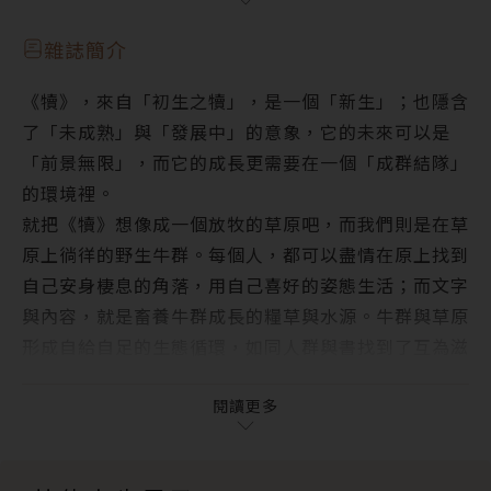
有滋有味──專訪四月店長江淑琳
鳥的人》
犢焦點 ‧ Focus Story
5. 跟屍體過不去的樑上君子──《雅賊柏尼‧羅登拔
雜誌簡介
女力爆發、非小說改編電影大放異彩，奧斯卡最佳改編
系列》
《犢》，來自「初生之犢」，是一個「新生」；也隱含
劇本獎落誰家？
了「未成熟」與「發展中」的意象，它的未來可以是
一份「黑名單」，讓垃圾桶裡的劇本們成為奧斯卡常勝
「前景無限」，而它的成長更需要在一個「成群結隊」
軍
的環境裡。
在好萊塢，決定要用哪份劇本的人，其實沒讀過劇本
就把《犢》想像成一個放牧的草原吧，而我們則是在草
犢故事 ‧ Moo Select
原上徜徉的野生牛群。每個人，都可以盡情在原上找到
人類學家引路，我們潛入隱形人的祕密集會，因而理解
自己安身棲息的角落，用自己喜好的姿態生活；而文字
了各個行業共通的辛酸甘苦──《街頭隱形人》
與內容，就是畜養牛群成長的糧草與水源。牛群與草原
天粘衰草──《太宰治請留步》
形成自給自足的生態循環，如同人群與書找到了互為滋
啟動同理心，掌握人生快樂與成功的關鍵──《老蘇老
養的平衡。這是我們對牧野草原的期待。
師的同理心身教》
《犢》將是一個全新的園地，一個嘗試未知與各種可能
閱讀更多
葡萄牙文壇大家最經典作品首次中譯出版──《畫鳥的
的地方。我們會在這裡分享新的電子書觀點、趨勢，儘
人》
可能用具體的故事與案例，來嘗試描述電子書未來的方
跟屍體過不去的樑上君子──《雅賊柏尼．羅登拔系