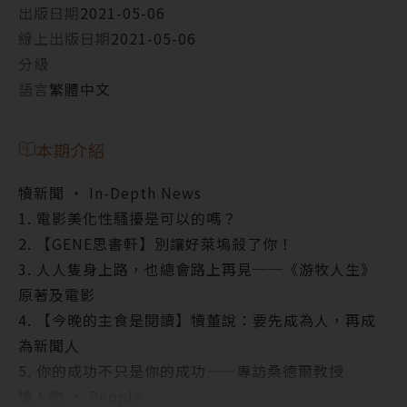
出版日期
2021-05-06
線上出版日期
2021-05-06
分級
語言
繁體中文
本期介紹
犢新聞 ‧ In-Depth News
1. 電影美化性騷擾是可以的嗎？
2. 【GENE思書軒】別讓好萊塢殺了你！
3. 人人隻身上路，也總會路上再見──《游牧人生》
原著及電影
4. 【今晚的主食是閱讀】犢董說：要先成為人，再成
為新聞人
5. 你的成功不只是你的成功——專訪桑德爾教授
犢人物 ‧ People