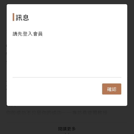
1. 閱讀帶你走向魔幻遠方，而旅人感官永遠新鮮，生
活得有滋有味——專訪四月店長江淑琳
閱讀更多
訊息
犢焦點 ‧ Focus
1. 女力爆發、非小說改編電影大放異彩，奧斯卡最佳
目錄
請先登入會員
改編劇本獎落誰家？
Contents
2. 一份「黑名單」，讓垃圾桶裡的劇本們成為奧斯卡
犢新聞 ‧ Indepth News
常勝軍
電影美化性騷擾是可以的嗎？
3. 在好萊塢，決定要用哪份劇本的人，其實沒讀過劇
【GENE思書軒】別讓好萊塢殺了你！
本
人人隻身上路，也總會路上再見──《游牧人生》原著
犢故事 ‧ Monthly Special：試讀收錄
及電影
1. 人類學家引路，我們潛入隱形人的祕密集會，因而
確認
【今晚的主食是閱讀】犢董說：要先成為人，再成為新
理解了各個行業共通的辛酸甘苦──《街頭隱形人》
聞人
2. 天粘衰草──《太宰治請留步》
你的成功不只是你的成功──專訪桑德爾教授
3. 啟動同理心，掌握人生快樂與成功的關鍵──《老
犢人物 ‧ People
蘇老師的同理心身教》
閱讀帶你走向魔幻遠方，而旅人感官永遠新鮮，生活得
閱讀更多
4. 葡萄牙文壇大家最經典作品首次中譯出版──《畫