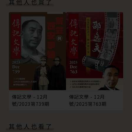
其他人也買了
向與輪廓，並試著用多元的方式與工具，把作家、內
列》
容、讀者在這個新時代中，重新串連起來。
更多犢月刊
我們對電子書的期待，就是我們對《犢》的期待。期許
這一系列的《犢》，也能幫助更多人更清楚的描繪出自
己對「書籍」未來的想像！
傳記文學 - 12月
傳記文學 - 12月
號/2023第739期
號/2025第763期
其他人也看了