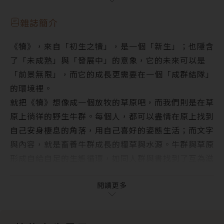
謝孟恭
5. 讓記者坐立難安的一本書──《造假新聞》
犢焦點 ‧ Focus Story
雜誌簡介
在家工作最重要的是符合人性，照顧自己的真實需求
《犢》，來自「初生之犢」，是一個「新生」；也隱含
在家上班，時間管理成課題，加班費又該怎麼算？
了「未成熟」與「發展中」的意象，它的未來可以是
防疫在家的餐桌救星！耐放、好搭配的10種常備食材
「前景無限」，而它的成長更需要在一個「成群結隊」
犢故事 ‧ Moo Select
的環境裡。
在亂世，給自己找一位思考教練──《當世界席捲而
就把《犢》想像成一個放牧的草原吧，而我們則是在草
來》
原上徜徉的野生牛群。每個人，都可以盡情在原上找到
是誰讓超商店員變得如此萬能？──《萬能店員》
自己安身棲息的角落，用自己喜好的姿態生活；而文字
看起來像，所以就是？──《榆樹下的骷髏》
與內容，就是畜養牛群成長的糧草與水源。牛群與草原
學習成為太魯閣族人的喜悅──《我長在打開的樹洞》
形成自給自足的生態循環，如同人群與書找到了互為滋
讓記者坐立難安的一本書──《造假新聞》
養的平衡。這是我們對牧野草原的期待。
更多犢月刊
《犢》將是一個全新的園地，一個嘗試未知與各種可能
閱讀更多
的地方。我們會在這裡分享新的電子書觀點、趨勢，儘
可能用具體的故事與案例，來嘗試描述電子書未來的方