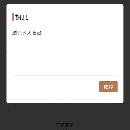
犢人物 ‧ People
1. 「炒股就是不事生產啊，我承認。」——專訪「股
閱讀更多
訊息
癌」謝孟恭
犢焦點 ‧ Focus
目錄
請先登入會員
1. 在家工作最重要的是符合人性，照顧自己的真實需
Contents
求
犢新聞 ‧ Indepth News
2. 在家上班，時間管理成課題，加班費又該怎麼算？
《平成貍合戰》、《神隱少女》和資本主義
3. 防疫在家的餐桌救星！耐放、好搭配的10種常備食
【閱讀夏Lala】巷口熱炒店變成推理小說場景了！
材
《進擊的巨人》最大的特色不是巨人，而是編劇手法
犢故事 ‧ Monthly Special：試讀收錄
「我想用小說處理現實無法解決的問題。」──專訪
1. 在亂世，給自己找一位思考教練──《當世界席捲
確認
《抱歉，我討厭我的孩子》作者四絃
而來》
【陳夏民用功讀世界】人定勝天？面對疫情，先練習謙
2. 是誰讓超商店員變得如此萬能？──《萬能店員》
卑
3. 看起來像，所以就是？──《榆樹下的骷髏》
犢人物 ‧ People
4. 學習成為太魯閣族人的喜悅──《我長在打開的樹
「炒股就是不事生產啊，我承認。」──專訪「股癌」
閱讀更多
洞》