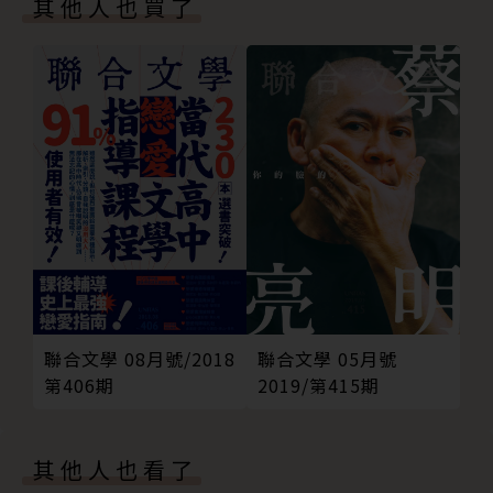
其他人也買了
向與輪廓，並試著用多元的方式與工具，把作家、內
容、讀者在這個新時代中，重新串連起來。
我們對電子書的期待，就是我們對《犢》的期待。期許
這一系列的《犢》，也能幫助更多人更清楚的描繪出自
己對「書籍」未來的想像！
聯合文學 08月號/2018
聯合文學 05月號
第406期
2019/第415期
其他人也看了