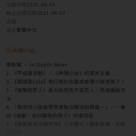
出版日期
2021-06-03
線上出版日期
2021-06-03
分級
語言
繁體中文
本期介紹
犢新聞 ‧ In-Depth News
1. 《平成貍合戰》、《神隱少女》和資本主義
2. 【閱讀夏Lala】巷口熱炒店變成推理小說場景了！
3. 《進擊的巨人》最大的特色不是巨人，而是編劇手
法
4. 「我想用小說處理現實無法解決的問題。」——專
訪《抱歉，我討厭我的孩子》作者四絃
5. 【陳夏民用功讀世界】人定勝天？面對疫情，先練
習謙卑