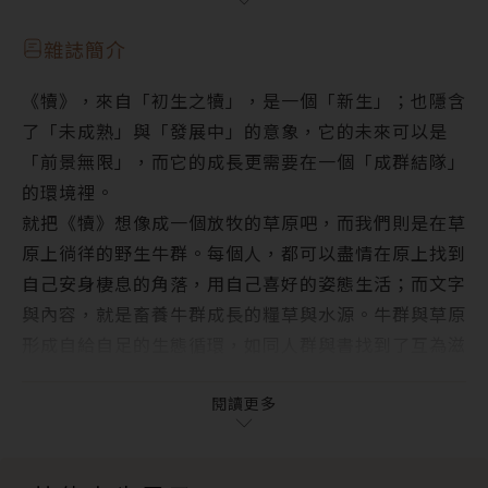
「我想創造一個能勇敢追求夢想的世界。」──專訪八
4. 僅此一家別無分號的迷人魅力──《俗女日常》
月店長晨星出版社陳銘民社長
雜誌簡介
犢焦點 ‧ Focus Story
《犢》，來自「初生之犢」，是一個「新生」；也隱含
美國領事與斯卡羅領袖坐地談和，史稱「南岬之盟」
了「未成熟」與「發展中」的意象，它的未來可以是
聽了「斯卡羅」的故事，我未竟的戶口調查，似乎得要
「前景無限」，而它的成長更需要在一個「成群結隊」
指認一條血脈
的環境裡。
哲學家：言論自由沒有禁止別人批評你
就把《犢》想像成一個放牧的草原吧，而我們則是在草
犢故事 ‧ Moo Select
原上徜徉的野生牛群。每個人，都可以盡情在原上找到
一只金屬箱子如何開啟全球貿易的巨大改變 ──《貨
自己安身棲息的角落，用自己喜好的姿態生活；而文字
櫃與航運》
與內容，就是畜養牛群成長的糧草與水源。牛群與草原
在巨大的密室，展開超乎想像的旅程──《最後的太空
形成自給自足的生態循環，如同人群與書找到了互為滋
人》
養的平衡。這是我們對牧野草原的期待。
陳以文之外的臺灣人戰俘──《零下六十八度》
《犢》將是一個全新的園地，一個嘗試未知與各種可能
閱讀更多
僅此一家別無分號的迷人魅力──《俗女日常》
的地方。我們會在這裡分享新的電子書觀點、趨勢，儘
更多犢月刊
可能用具體的故事與案例，來嘗試描述電子書未來的方