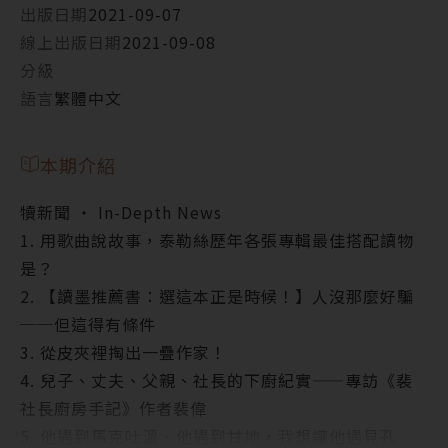
出版日期
2021-09-07
線上出版日期
2021-09-08
分級
語言
繁體中文
本期介紹
犢新聞 ‧ In-Depth News
1. 用歌曲說故事，泰勒絲歷年各張專輯最佳搭配讀物
是？
2. 【讀墨推薦書：選這本正是時候！】人沒那麼好騙
──但這得有條件
3. 從皮夾裡掏出一疊作家！
4. 兒子、丈夫、父親、社長的下廚紀實——專訪《裴
社長廚房手記》作者裴偉
5. 他遇到馬克吐溫、他遇到甘地，我想讓他遇見孔