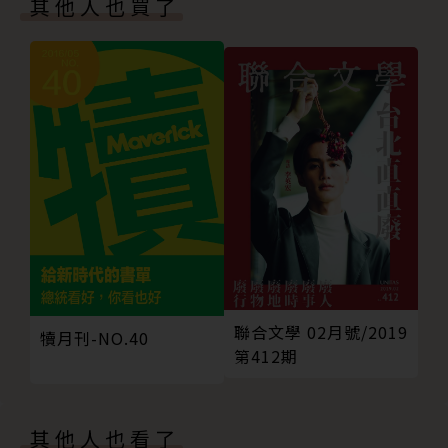
其他人也買了
向與輪廓，並試著用多元的方式與工具，把作家、內
容、讀者在這個新時代中，重新串連起來。
我們對電子書的期待，就是我們對《犢》的期待。期許
這一系列的《犢》，也能幫助更多人更清楚的描繪出自
己對「書籍」未來的想像！
聯合文學 02月號/2019
犢月刊-NO.40
第412期
其他人也看了