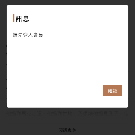
子，但時間不對──專訪《傳奇之人》作者強森
犢人物 ‧ People
閱讀更多
訊息
1. 「我想創造一個能勇敢追求夢想的世界。」——專
訪八月店長晨星出版社陳銘民社長
目錄
請先登入會員
犢焦點 ‧ Focus
Contents
1. 美國領事與斯卡羅領袖坐地談和，史稱「南岬之
犢新聞 ‧ Indepth News
盟」
用歌曲說故事，泰勒絲歷年各張專輯最佳搭配讀物是？
2. 聽了「斯卡羅」的故事，我未竟的戶口調查，似乎
【讀墨推薦書：選這本正是時候！】人沒那麼好騙──
得要指認一條血脈
但這得有條件
3. 哲學家：言論自由沒有禁止別人批評你
從皮夾裡掏出一疊作家！
犢故事 ‧ Monthly Special：試讀收錄
確認
兒子、丈夫、父親、社長的下廚紀實──專訪《裴社長
1. 一只金屬箱子如何開啟全球貿易的巨大改變 ──
廚房手記》作者裴偉
《貨櫃與航運》
他遇到馬克吐溫、他遇到甘地，我想讓他遇見孔子，但
2. 在巨大的密室，展開超乎想像的旅程──《最後的
時間不對──專訪《傳奇之人》作者強森
太空人》
犢人物 ‧ People
閱讀更多
3. 陳以文之外的臺灣人戰俘──《零下六十八度》