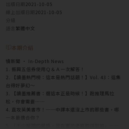
出版日期
2021-10-05
線上出版日期
2021-10-05
分級
語言
繁體中文
本期介紹
犢新聞 ‧ In-Depth News
1. 振興五倍券使用Ｑ＆Ａ一次解答！
2. 【讀墨熱門榜：這本是熱門話題！】Vol. 43：這集
台得好夢幻～
3. 【讀墨推薦書：選這本正是時候！】跑推理馬拉
松，你會需要⋯⋯
4. 直攻英美書市！──中譯本還沒上市的那些書，哪
一本最適合你？
5. 「不少瞬間的醒悟，是在實地考察時得到的」──