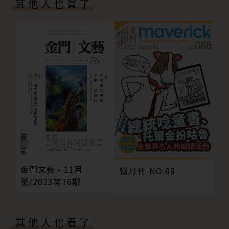
其他人也買了
向與輪廓，並試著用多元的方式與工具，把作家、內
容、讀者在這個新時代中，重新串連起來。
我們對電子書的期待，就是我們對《犢》的期待。期許
這一系列的《犢》，也能幫助更多人更清楚的描繪出自
己對「書籍」未來的想像！
金門文藝 - 11月
犢月刊-NO.88
號/2023第76期
其他人也看了