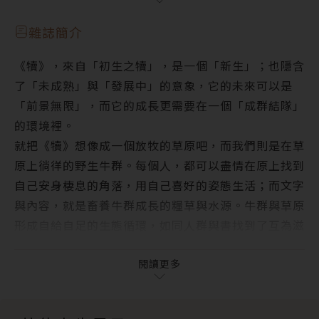
犢人物 ‧ People
學2》
一日為師，終身保固──專訪九月店長陳美儒
雜誌簡介
犢焦點 ‧ Focus Story
《犢》，來自「初生之犢」，是一個「新生」；也隱含
閱讀松本大洋的《花》，會接觸到某種更廣大的存在
了「未成熟」與「發展中」的意象，它的未來可以是
倘若缺乏理解，整個世界，就是一個精神病院
「前景無限」，而它的成長更需要在一個「成群結隊」
因為我們並不偉大──關於柘植義春的作品
的環境裡。
犢故事 ‧ Moo Select
就把《犢》想像成一個放牧的草原吧，而我們則是在草
受傷時先冰敷，再把瘀血推散──《成為男人的方法》
原上徜徉的野生牛群。每個人，都可以盡情在原上找到
定格中國民間知識分子的草根轉身──《在人民之間》
自己安身棲息的角落，用自己喜好的姿態生活；而文字
活著，才能找到問題的答案──《無論如何都要活著》
與內容，就是畜養牛群成長的糧草與水源。牛群與草原
異溫層中的旅行者──《異溫層迷航記：芭樂人類學
形成自給自足的生態循環，如同人群與書找到了互為滋
2》
養的平衡。這是我們對牧野草原的期待。
更多犢月刊
《犢》將是一個全新的園地，一個嘗試未知與各種可能
閱讀更多
的地方。我們會在這裡分享新的電子書觀點、趨勢，儘
可能用具體的故事與案例，來嘗試描述電子書未來的方