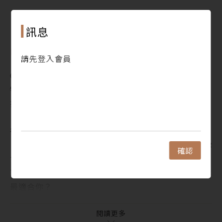
專訪張戎，談《毛澤東：鮮為人知的故事》
犢人物 ‧ People
閱讀更多
訊息
1. 一日為師，終身保固——專訪九月店長陳美儒
犢焦點 ‧ Focus
目錄
請先登入會員
1. 閱讀松本大洋的《花》，會接觸到某種更廣大的存
Contents
在
犢新聞 ‧ Indepth News
2. 倘若缺乏理解，整個世界，就是一個精神病院
振興五倍券使用Ｑ＆Ａ一次解答！
3. 因為我們並不偉大──關於柘植義春的作品
【讀墨熱門榜：這本是熱門話題！】Vol. 43：這集台
犢故事 ‧ Monthly Special：試讀收錄
得好夢幻～
1. 受傷時先冰敷，再把瘀血推散──《成為男人的方
【讀墨推薦書：選這本正是時候！】跑推理馬拉松，你
法》
確認
會需要……
2. 定格中國民間知識分子的草根轉身──《在人民之
直攻英美書市！──中譯本還沒上市的那些書，哪一本
間》
最適合你？
3. 活著，才能找到問題的答案──《無論如何都要活
「不少瞬間的醒悟，是在實地考察時得到的」──專訪
著》
張戎，談《毛澤東：鮮為人知的故事》
閱讀更多
4. 異溫層中的旅行者──《異溫層迷航記：芭樂人類