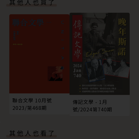
其他人也買了
向與輪廓，並試著用多元的方式與工具，把作家、內
作，年薪就提高了》
容、讀者在這個新時代中，重新串連起來。
說吧！遺忘的記憶啊──《兩張面孔的人》
我們對電子書的期待，就是我們對《犢》的期待。期許
更多犢月刊
這一系列的《犢》，也能幫助更多人更清楚的描繪出自
己對「書籍」未來的想像！
聯合文學 10月號
傳記文學 - 1月
2023/第468期
號/2024第740期
其他人也看了