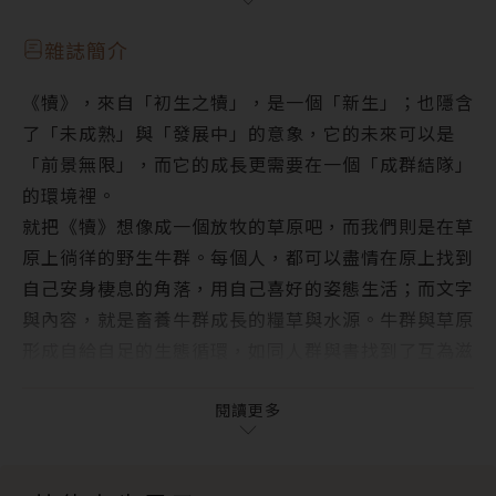
─《父親，福斯汽車與中國》新書發表會側記
3. 給在職場掙扎者的心靈指南──《我只是放棄完美
犢人物 ‧ People
工作，年薪就提高了》
雜誌簡介
讓他們知道文學在做什麼、讓他們知道可以怎麼支持─
4. 說吧！遺忘的記憶啊──《兩張面孔的人》
《犢》，來自「初生之犢」，是一個「新生」；也隱含
─專訪2月店長楊双子
了「未成熟」與「發展中」的意象，它的未來可以是
犢焦點 ‧ Focus Story
「前景無限」，而它的成長更需要在一個「成群結隊」
讀墨電子書八德概念店試營運上線！推動虛實整合新體
的環境裡。
驗，7 吋 mooInk Nana 彩色電子書閱讀器好評試用
就把《犢》想像成一個放牧的草原吧，而我們則是在草
中，套組 88 折起！
原上徜徉的野生牛群。每個人，都可以盡情在原上找到
Readmoo Gogo 八德概念店暖屋派對，犢友歡聚討吉
自己安身棲息的角落，用自己喜好的姿態生活；而文字
利！
與內容，就是畜養牛群成長的糧草與水源。牛群與草原
犢故事 ‧ Moo Select
形成自給自足的生態循環，如同人群與書找到了互為滋
心態決定高度，遇見更好的自己──《讓10000+人愛
養的平衡。這是我們對牧野草原的期待。
上讀書》
《犢》將是一個全新的園地，一個嘗試未知與各種可能
閱讀更多
半真半假：電子遊戲的小星星變奏曲──《電玩的本
的地方。我們會在這裡分享新的電子書觀點、趨勢，儘
質》
可能用具體的故事與案例，來嘗試描述電子書未來的方
給在職場掙扎者的心靈指南──《我只是放棄完美工