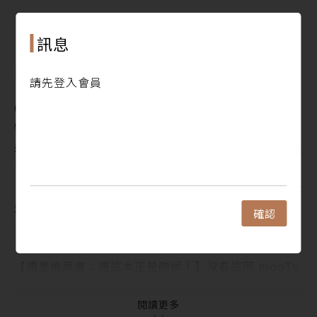
5. 奮鬥故事、職場傳奇，大企業與政治體，以及習近
平──《父親，福斯汽車與中國》新書發表會側記
閱讀更多
訊息
犢人物 ‧ People
1. 讓他們知道文學在做什麼、讓他們知道可以怎麼支
目錄
請先登入會員
持──專訪2月店長楊双子
Contents
犢焦點 ‧ Focus
犢新聞 ‧ Indepth News
1. 讀墨電子書八德概念店試營運上線！推動虛實整合
未知裡潛藏無限可能，我不會想寫人人都覺得自己看懂
新體驗，7 吋 mooInk Nana 彩色電子書閱讀器好評試
了的作品──專訪《東京都同情塔》作者九段理江
用中，套組 88 折起！
【讀墨推薦書：選這本正是時候！】是個好東西但對青
2. Readmoo Gogo 八德概念店暖屋派對，犢友歡聚討
少年來講卻有相當不好的影響（？）
吉利！
確認
【一週E書】即使沒有末日，人都還是會死，所以？
犢故事 ‧ Monthly Special：試讀收錄
《世界就是這樣結束的》
1. 心態決定高度，遇見更好的自己──《讓10000+人
【讀墨推薦書：選這本正是時候！】沒看這回 mooTu
愛上讀書》
be，你可能不知道有那麼厲害的台漫！
2. 半真半假：電子遊戲的小星星變奏曲──《電玩的
奮鬥故事、職場傳奇，大企業與政治體，以及習近平─
閱讀更多
本質》