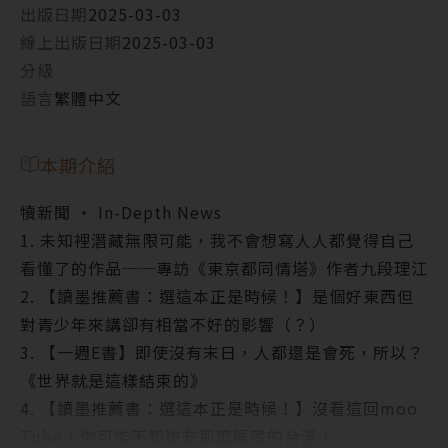
出版日期
2025-03-03
線上出版日期
2025-03-03
分級
語言
繁體中文
本期介紹
犢新聞 ‧ In-Depth News
1. 未知裡潛藏無限可能，我不會想寫人人都覺得自己
看懂了的作品──專訪《東京都同情塔》作者九段理江
2. 【讀墨推薦書：選這本正是時候！】是個好東西但
對青少年來講卻有相當不好的影響（？）
3. 【一週E書】即使沒有末日，人都還是會死，所以？
《世界就是這樣結束的》
4. 【讀墨推薦書：選這本正是時候！】沒看這回moo
Tube，你可能不知道有那麼厲害的台漫！