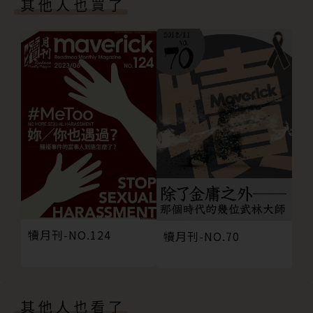
其他人也買了
向與輪廓，並試著用多元的方式與工具，把作家、內
更多犢月刊
容、讀者在這個新時代中，重新串連起來。
我們對電子書的期待，就是我們對《犢》的期待。期許
這一系列的《犢》，也能幫助更多人更清楚的描繪出自
己對「書籍」未來的想像！
犢月刊-NO.124
犢月刊-NO.70
其他人也看了