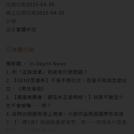
出版日期
2025-04-30
線上出版日期
2025-04-30
分級
語言
繁體中文
本期介紹
犢新聞 ‧ In-Depth News
1. 列「正妹清單」到底有什麼問題？
2. 【GENE思書軒】不是不想社交，而是不知道怎麼社
交：《男性廢退》
3. 【讀墨推薦書：選這本正是時候！】就算不賺至少
也不會被騙⋯⋯吧？
4. 從時光迴圈到海上墳場，六部作品角逐國際布克獎
5. 【一週E書】無論輸贏都會死，那──究竟為什麼要
戰鬥？《地球防衛少年》