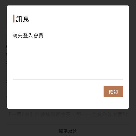
犢人物 ‧ People
1. 書籍有助於讓我們得到真正的知識、而不只是資訊
閱讀更多
訊息
──專訪哈拉瑞
犢焦點 ‧ Focus
目錄
請先登入會員
1. 打著一種價值，去推動毀滅這種價值的事
Contents
2. 【一週E書】連「認知作戰」這個名詞都被「認知作
犢新聞 ‧ Indepth News
戰」了
列「正妹清單」到底有什麼問題？
3. 「你到底什麼意思？」──需要討論定義的三種情
【GENE思書軒】不是不想社交，而是不知道怎麼社
況
交：《男性廢退》
犢故事 ‧ Monthly Special：試讀收錄
【讀墨推薦書：選這本正是時候！】就算不賺至少也不
1. Ｚ世代及他們的孩子將是國安議題，誰可以無關？
確認
會被騙……吧？
──《智慧型手機養大的孩子》
從時光迴圈到海上墳場，六部作品角逐國際布克獎
2. 透過聲音的軌跡，重建民族的存在與自信──《聲
【一週E書】無論輸贏都會死，那──究竟為什麼要戰
音的台灣史》
鬥？《地球防衛少年》
3. 這是一場諷刺的謀殺，由科學提供和平的解方！─
犢人物 ‧ People
閱讀更多
─《與路共生》