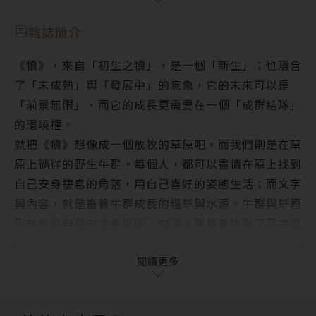
書籍有助於讓我們得到真正的知識、而不只是資訊──
4. 隱藏的CP，咳，不是──是隱藏的星星──《奇譚
專訪哈拉瑞
蒐集錄》
雜誌簡介
犢焦點 ‧ Focus Story
《犢》，來自「初生之犢」，是一個「新生」；也隱含
打著一種價值，去推動毀滅這種價值的事
了「未成熟」與「發展中」的意象，它的未來可以是
【一週E書】連「認知作戰」這個名詞都被「認知作
「前景無限」，而它的成長更需要在一個「成群結隊」
戰」了
的環境裡。
「你到底什麼意思？」──需要討論定義的三種情況
就把《犢》想像成一個放牧的草原吧，而我們則是在草
犢故事 ‧ Moo Select
原上徜徉的野生牛群。每個人，都可以盡情在原上找到
Ｚ世代及他們的孩子將是國安議題，誰可以無關？──
自己安身棲息的角落，用自己喜好的姿態生活；而文字
《智慧型手機養大的孩子》
與內容，就是畜養牛群成長的糧草與水源。牛群與草原
透過聲音的軌跡，重建民族的存在與自信──《聲音的
形成自給自足的生態循環，如同人群與書找到了互為滋
台灣史》
養的平衡。這是我們對牧野草原的期待。
這是一場諷刺的謀殺，由科學提供和平的解方！──
《犢》將是一個全新的園地，一個嘗試未知與各種可能
閱讀更多
《與路共生》
的地方。我們會在這裡分享新的電子書觀點、趨勢，儘
隱藏的 CP，咳，不是──是隱藏的星星──《奇譚蒐
可能用具體的故事與案例，來嘗試描述電子書未來的方
集錄》