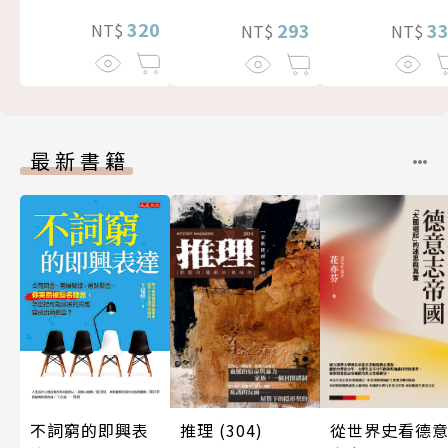
320
3
293
NT$
NT$
NT$
最新書籍
從世界史看德
推理 (304)
不詞窮的即興表