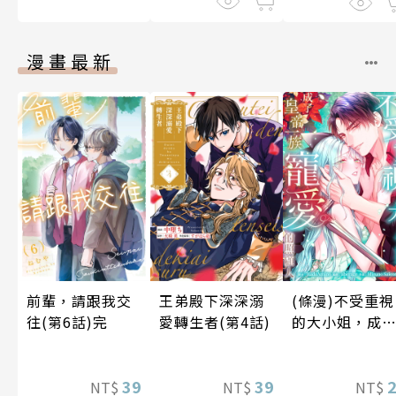
漫畫最新
前輩，請跟我交
王弟殿下深深溺
(條漫)不受重視
往(第6話)完
愛轉生者(第4話)
的大小姐，成
皇帝一族寵愛
照顧人(第4話)
39
39
NT$
NT$
NT$