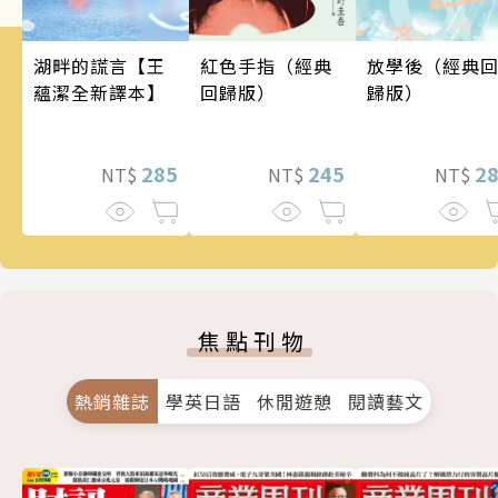
湖畔的謊言【王
紅色手指（經典
放學後（經典
蘊潔全新譯本】
回歸版）
歸版）
285
245
2
NT$
NT$
NT$
焦點刊物
熱銷雜誌
學英日語
休閒遊憩
閱讀藝文