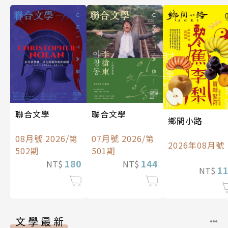
聯合文學
聯合文學
鄉間小路
08月號 2026/第
07月號 2026/第
2026年08月號
502期
501期
180
144
NT$
NT$
1
NT$
文學最新