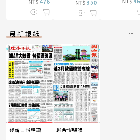
4
476
NT$
NT$
350
NT$
最新報紙
經濟日報暢讀
聯合報暢讀