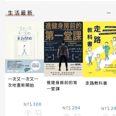
生活最新
一次又一次又一
進健身房前的第
走路教科書
次地重新開始
一堂課
300
NT$
294
NT$
2
NT$