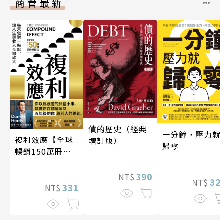
商管最新
債的歷史（經典
一分鐘，壓力
複利效應【全球
增訂版）
歸零
暢銷150萬冊・
經典新修版】
390
NT$
3
NT$
331
NT$