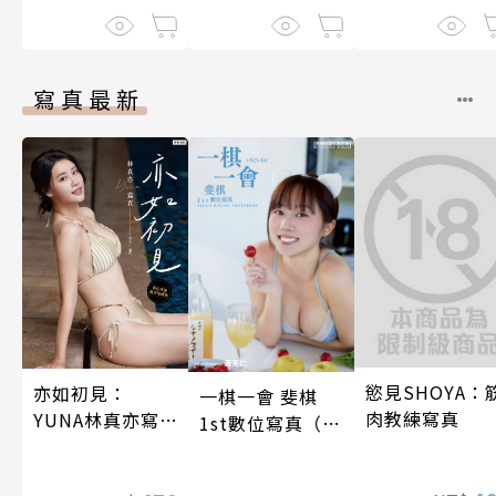
寫真最新
慾見SHOYA：
亦如初見：
一棋一會 斐棋
肉教練寫真
YUNA林真亦寫
1st數位寫真（含
真【數位典藏豪
影音）
華增量版】