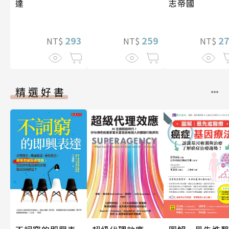
志帝國
達
2
259
293
NT$
NT$
NT$
精選好書