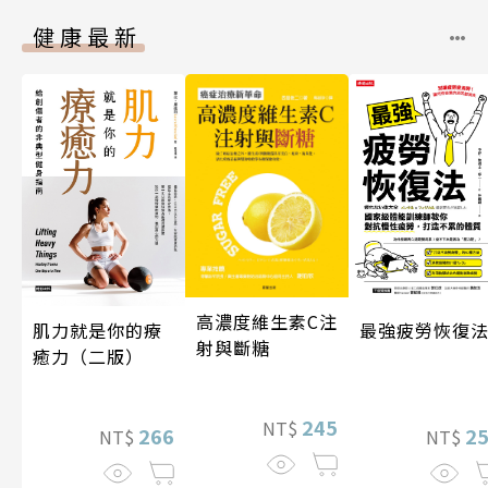
健康最新
高濃度維生素C注
肌力就是你的療
最強疲勞恢復
射與斷糖
癒力（二版）
245
NT$
266
2
NT$
NT$