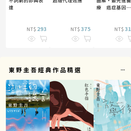
超級代理效應
不詞窮的即興表
圖解‧最先進
達
療 癌症基因
法
375
293
3
NT$
NT$
NT$
東野圭吾經典作品精選