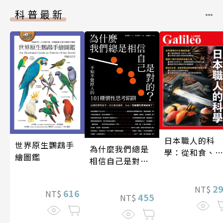
科普最新
日本職人的科
世界原生鸚鵡手
為什麼我們總是
學：從和食、
繪圖鑑
相信自己是對
酒到名刀，用
的？（四版）
學揭開日本職
技藝的祕密 人
2
NT$
616
NT$
455
NT$
伽利略45