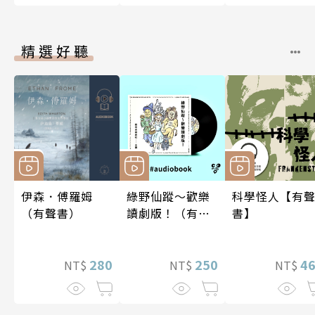
精選好聽
伊森．傅羅姆
綠野仙蹤～歡樂
科學怪人【有
（有聲書）
讀劇版！（有聲
書】
書）
280
250
4
NT$
NT$
NT$