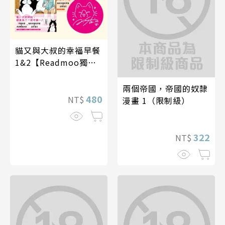
貓又與大叔的幸福早餐
1&2【Readmoo獨家
典藏套書】
兩個帝國，帝國的奴隸
480
NT$
漫畫 1（限制級）
322
NT$