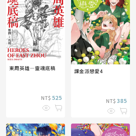
東周英雄―靈魂底稿
課金派戀愛4
525
NT$
385
NT$