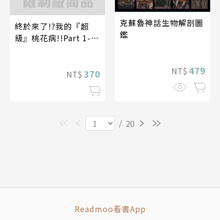
克蘇魯神話生物解剖圖
終於來了!?我的『超
鑑
級』桃花病!!Part 1-遙
篇
479
NT$
370
NT$
/
20
Readmoo看書App