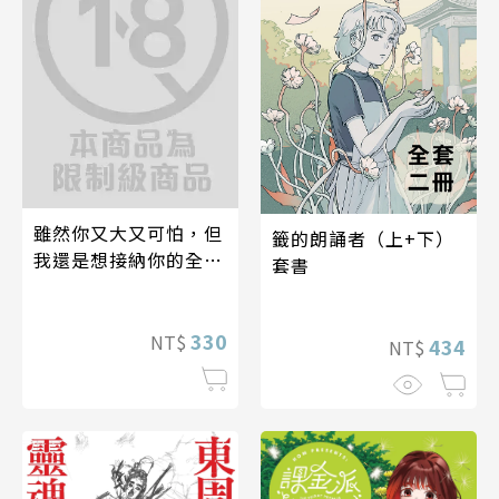
雖然你又大又可怕，但
籤的朗誦者（上+下）
我還是想接納你的全部
套書
2
330
NT$
434
NT$