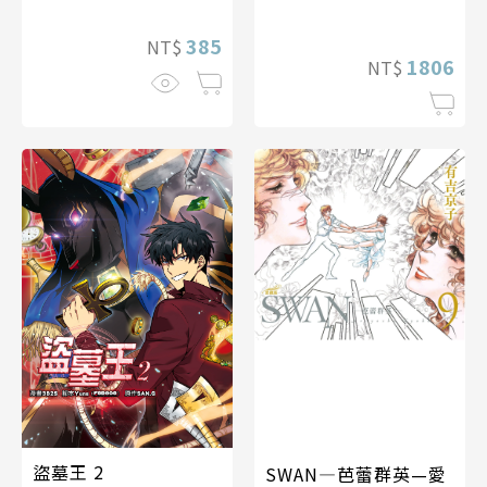
385
NT$
1806
NT$
盜墓王 2
SWAN—芭蕾群英—愛