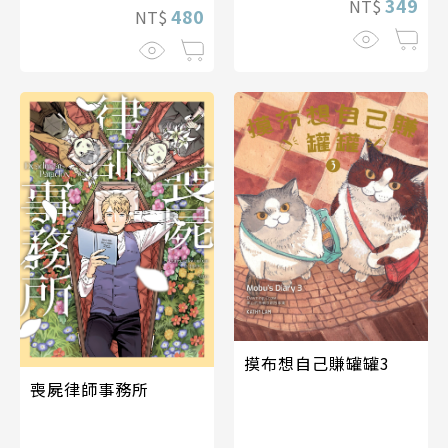
349
NT$
480
NT$
摸布想自己賺罐罐3
喪屍律師事務所