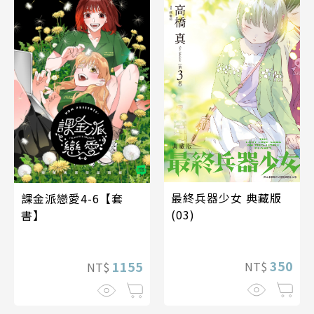
最終兵器少女 典藏版
課金派戀愛4-6【套
(03)
書】
350
1155
NT$
NT$