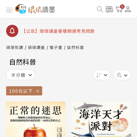
【公告】因 Readmoo 讀墨系統維護中，本站同步暫
0
停部分閱讀服務
【公告】琅琅讀墨數位閱讀資產合併與書櫃開通申請
【公告】琅琅讀墨書櫃開通常見問題
【公告】琅琅讀墨 3 分鐘完成書櫃開通與資產合併申
請圖文教學
琅琅悅讀
琅琅讀墨
電子書
自然科普
【公告】琅琅書店服務升級重要說明及資產合併結果
查詢
自然科普
【公告】因 Readmoo 讀墨系統維護中，本站同步暫
停部分閱讀服務
次分類
100元以下