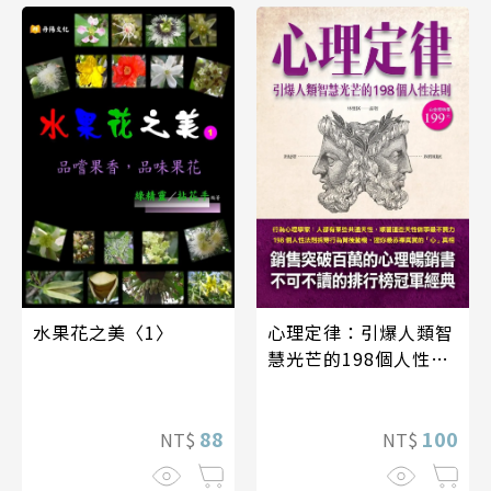
心理定律：引爆人類智
水果花之美〈1〉
慧光芒的198個人性法
則
100
88
NT$
NT$