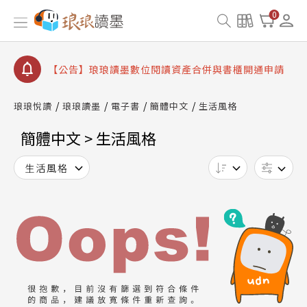
【公告】琅琅書店服務升級重要說明及資產合併結果
0
查詢
【公告】因 Readmoo 讀墨系統維護中，本站同步暫
停部分閱讀服務
【公告】琅琅讀墨數位閱讀資產合併與書櫃開通申請
【公告】琅琅讀墨書櫃開通常見問題
琅琅悅讀
琅琅讀墨
電子書
簡體中文
生活風格
【公告】琅琅讀墨 3 分鐘完成書櫃開通與資產合併申
請圖文教學
簡體中文 > 生活風格
【公告】琅琅書店服務升級重要說明及資產合併結果
查詢
生活風格
【公告】因 Readmoo 讀墨系統維護中，本站同步暫
停部分閱讀服務