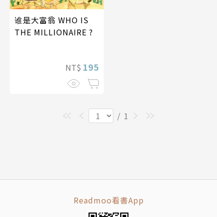
谁是大富翁 WHO IS
THE MILLIONAIRE ?
195
NT$
/
1
Readmoo看書App