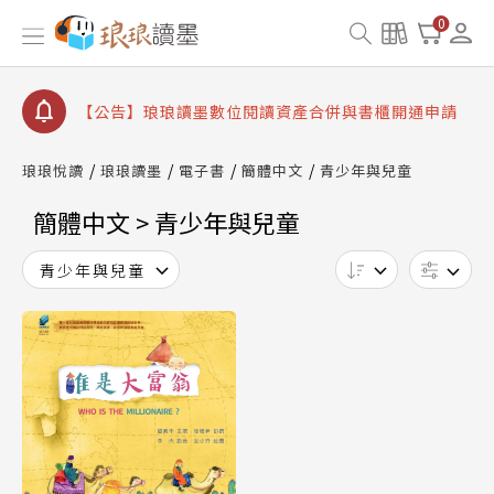
【公告】琅琅書店服務升級重要說明及資產合併結果
0
查詢
【公告】因 Readmoo 讀墨系統維護中，本站同步暫
停部分閱讀服務
【公告】琅琅讀墨數位閱讀資產合併與書櫃開通申請
【公告】琅琅讀墨書櫃開通常見問題
琅琅悅讀
琅琅讀墨
電子書
簡體中文
青少年與兒童
【公告】琅琅讀墨 3 分鐘完成書櫃開通與資產合併申
請圖文教學
簡體中文 > 青少年與兒童
【公告】琅琅書店服務升級重要說明及資產合併結果
查詢
青少年與兒童
【公告】因 Readmoo 讀墨系統維護中，本站同步暫
停部分閱讀服務