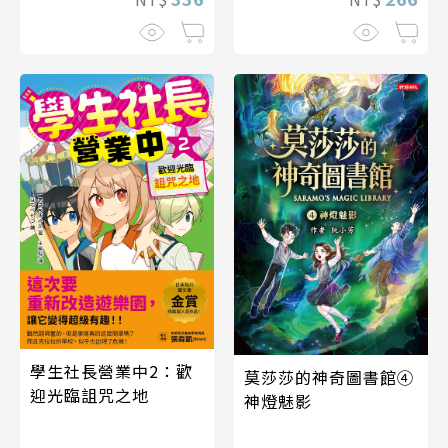
學生社長營業中2：歡
莫莎莎的神奇圖書館④
迎光臨詛咒之地
神燈魅影