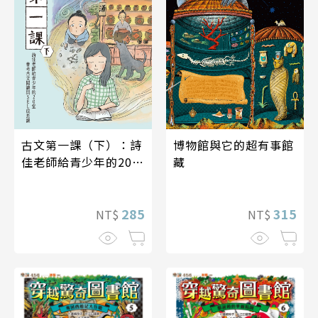
古文第一課（下）：詩
博物館與它的超有事館
佳老師給青少年的20堂
藏
會考古文閱讀與SEL成
長課
285
315
NT$
NT$