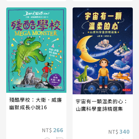
殘酷學校：大衛．威廉
宇宙有一顆温柔的心：
幽默成長小說16
山鷹科學童詩精選集
266
NT$
340
NT$