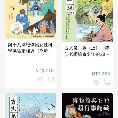
與十九世紀傑出女性科
古文第一課（上）：詩
學探險家相遇（全新書
佳老師給青少年的20堂
封版）
會考古文閱讀與SEL成
長課
270
NT$
285
NT$