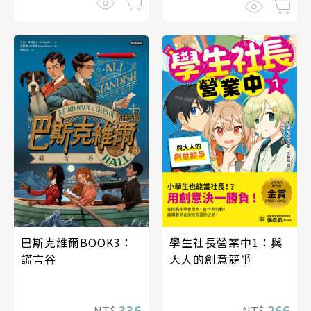
巴斯克維爾BOOK3：
學生社長營業中1：與
謊言谷
大人的創意競爭
336
266
NT$
NT$