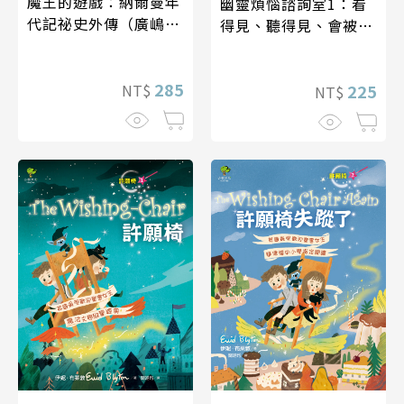
魔王的遊戲：納爾曼年
幽靈煩惱諮詢室1：看
代記祕史外傳（廣嶋玲
得見、聽得見、會被附
子首部青少年小說）
身？
285
225
NT$
NT$