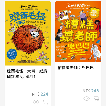
糟糕壞老師：兇巴巴
瞪西毛怪：大衛．威廉
幽默成長小說11
245
NT$
224
NT$