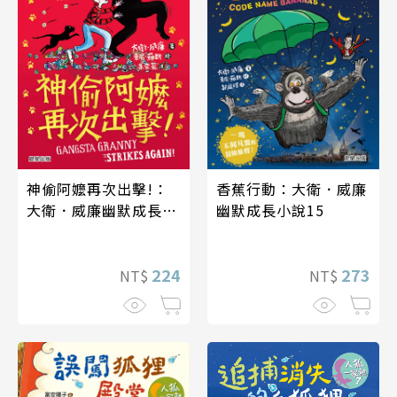
神偷阿嬤再次出擊!：
香蕉行動：大衛．威廉
大衛．威廉幽默成長小
幽默成長小說15
說13
224
273
NT$
NT$