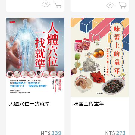
人體穴位一找就準
味蕾上的童年
339
273
NT$
NT$