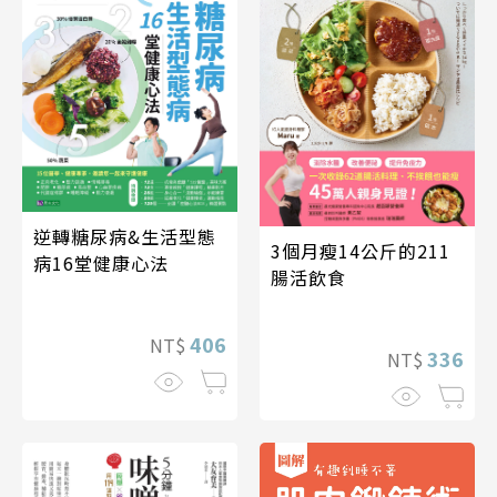
逆轉糖尿病&生活型態
3個月瘦14公斤的211
病16堂健康心法
腸活飲食
406
NT$
336
NT$