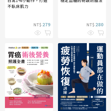
日常1%小動作，打造
穩定血糖的奇蹟燃脂法
不臥床肌力
279
280
NT$
NT$