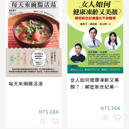
女人如何健康凍齡又美
每天來碗腸活湯
顏？：解密新世紀美魔
女不老醫學
266
NT$
380
NT$