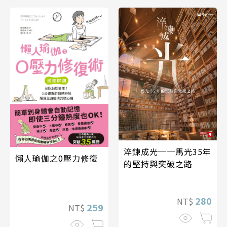
淬鍊成光──馬光35年
懶人瑜伽之0壓力修復
的堅持與突破之路
280
NT$
259
NT$