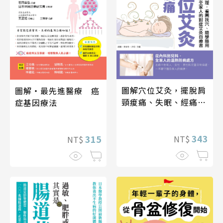
圖解穴位艾灸，擺脫肩
圖解‧最先進醫療 癌
頸痠痛、失眠、經痛和
症基因療法
便祕
343
315
NT$
NT$