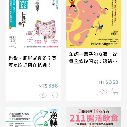
年輕一輩子的身體，從
過敏、肥胖或憂鬱？其
骨盆修復開始：透過
實是腸道菌在抗議！
「呼吸法×伸展×運
動」，遠離小腹凸出、
肩頸僵硬、慢性疼痛
363
NT$
336
NT$