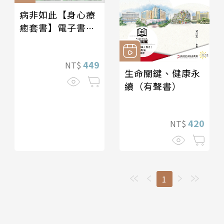
病非如此【身心療
癒套書】電子書Ｘ
有聲書
449
NT$
生命關鍵、健康永
續（有聲書）
420
NT$
1