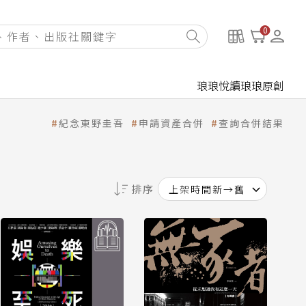
0
琅琅悅讀
琅琅原創
紀念東野圭吾
申請資產合併
查詢合併結果
排序
上架時間新→舊