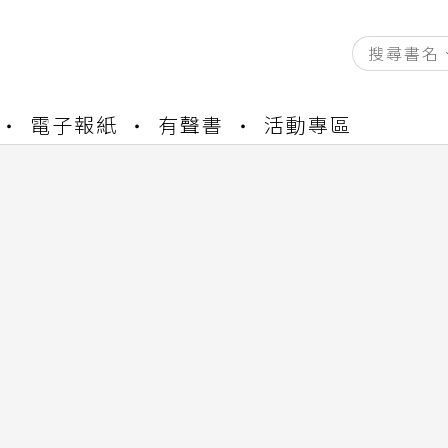
電子報紙
有聲書
活動專區
資產合併結果查詢
書櫃開通申請
與資產合併申請圖文教學
資產合併結果查詢
書櫃開通申請