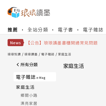
推薦
全站分類
電子書
電子雜誌
【公告】琅琅書店服務升級重要說明及
【公告】琅琅讀墨數位閱讀資產合併與
【公告】琅琅讀墨書櫃開通常見問題
News
【公告】琅琅讀墨 3 分鐘完成書櫃開通
【公告】琅琅書店服務升級重要說明及
琅琅悅讀
琅琅讀墨
電子雜誌
家庭生活
【公告】琅琅讀墨數位閱讀資產合併與
所有分類
家庭生活
電子雜誌
e-Mag
家庭生活
鄉間小路
漂亮家居