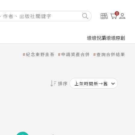
0
琅琅悅讀
琅琅原創
紀念東野圭吾
申請資產合併
查詢合併結果
排序
上架時間新→舊