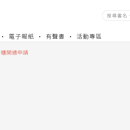
電子報紙
有聲書
活動專區
資產合併結果查詢
中，本站同步暫停部分閱讀服務
書櫃開通申請
與資產合併申請圖文教學
資產合併結果查詢
中，本站同步暫停部分閱讀服務