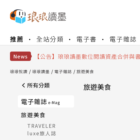
推薦
全站分類
電子書
電子雜誌
【公告】琅琅書店服務升級重要說明及
【公告】因 Readmoo 讀墨系統維護
【公告】琅琅讀墨數位閱讀資產合併與
News
【公告】琅琅讀墨書櫃開通常見問題
【公告】琅琅讀墨 3 分鐘完成書櫃開通
琅琅悅讀
琅琅讀墨
電子雜誌
旅遊美食
【公告】琅琅書店服務升級重要說明及
所有分類
旅遊美食
【公告】因 Readmoo 讀墨系統維護
電子雜誌
e-Mag
旅遊美食
TRAVELER
luxe旅人誌