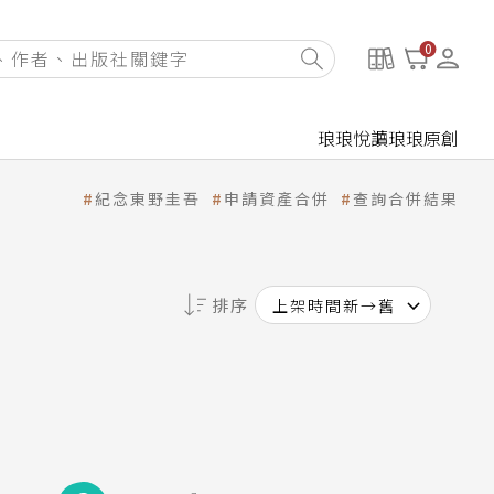
0
琅琅悅讀
琅琅原創
紀念東野圭吾
申請資產合併
查詢合併結果
排序
上架時間新→舊