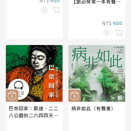
400
NT$
【劉必榮第一本有聲
書】
480
NT$
巴奈回家：凱道．二二
病非如此（有聲書）
八公園的二六四四天
【有聲書】