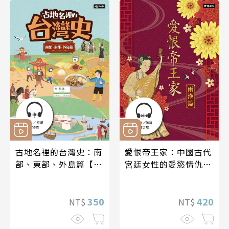
古地名裡的台灣史：南
愛恨帝王家：中國古代
部、東部、外島篇【有
宮廷女性的愛慾情仇
聲書】
──兩漢篇【有聲書】
350
420
NT$
NT$