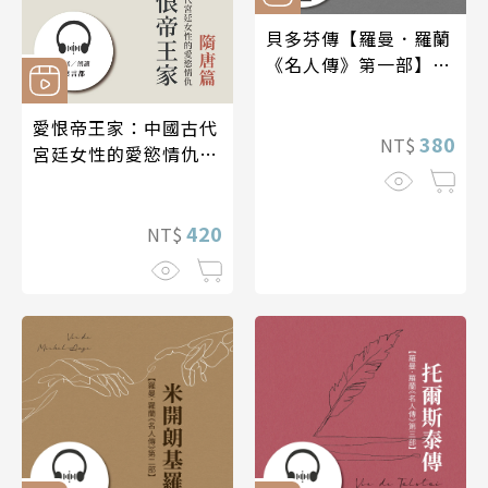
貝多芬傳【羅曼．羅蘭
《名人傳》第一部】
【有聲書】
愛恨帝王家：中國古代
380
NT$
宮廷女性的愛慾情仇
──隋唐篇【有聲書】
420
NT$