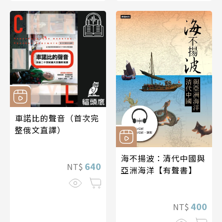
車諾比的聲音（首次完
整俄文直譯）
海不揚波：清代中國與
640
NT$
亞洲海洋【有聲書】
400
NT$