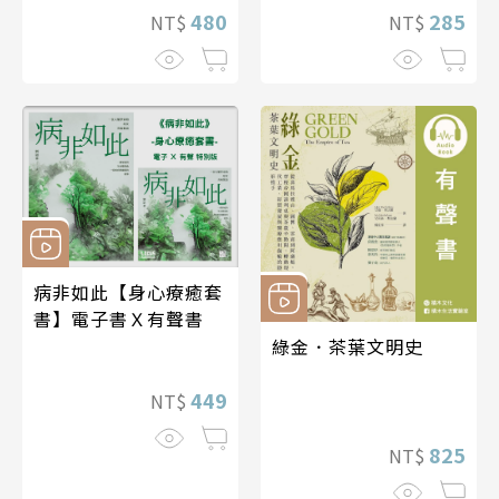
480
285
NT$
NT$
病非如此【身心療癒套
書】電子書Ｘ有聲書
綠金．茶葉文明史
449
NT$
825
NT$