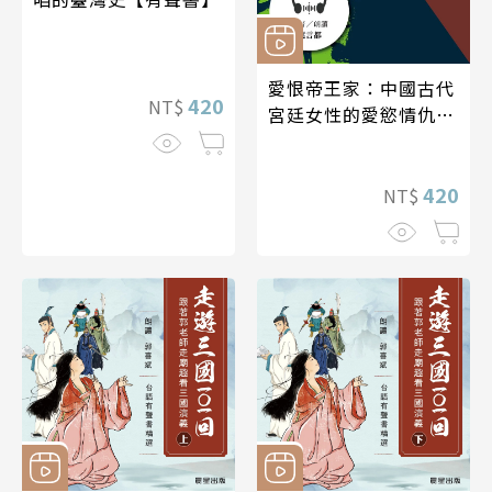
愛恨帝王家：中國古代
420
NT$
宮廷女性的愛慾情仇
──魏晉南北朝篇【有
聲書】
420
NT$