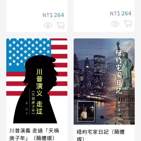
264
NT$
264
NT$
川普演義 走過「天禍
紐約宅家日記（簡體
庚子年」（簡體版）
版）