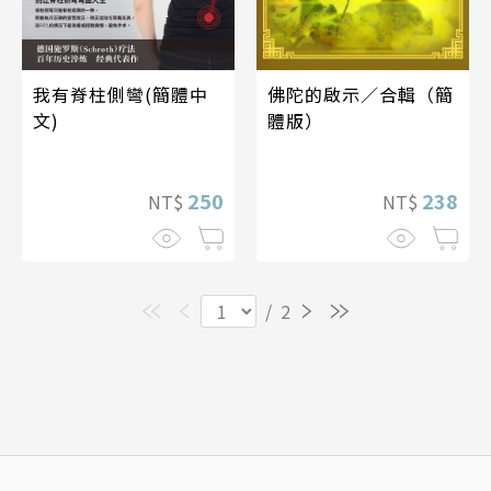
佛陀的啟示／合輯（簡
我有脊柱側彎(簡體中
體版）
文)
238
250
NT$
NT$
/
2