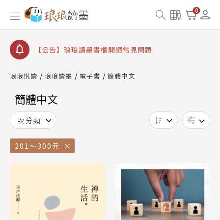
0
【公告】琅琅讀墨數位閱讀資產合併與書櫃開通申請
【公告】琅琅讀墨書櫃開通常見問題
【公告】琅琅讀墨 3 分鐘完成書櫃開通與資產合併申
請圖文教學
【公告】琅琅書店服務升級重要說明及資產合併結果
查詢
琅琅悅讀
琅琅讀墨
電子書
簡體中文
【公告】因 Readmoo 讀墨系統維護中，本站同步暫
停部分閱讀服務
簡體中文
次分類
201～300元