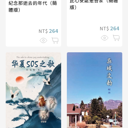
此心安處是吾家（簡體
紀念那逝去的年代（簡
版）
體版）
264
NT$
264
NT$