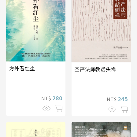
方外看红尘
圣严法师教话头禅
280
NT$
245
NT$