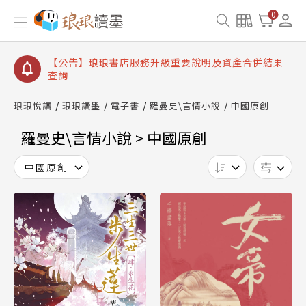
【公告】琅琅讀墨 3 分鐘完成書櫃開通與資產合併申
0
請圖文教學
【公告】琅琅書店服務升級重要說明及資產合併結果
查詢
【公告】因 Readmoo 讀墨系統維護中，本站同步暫
停部分閱讀服務
琅琅悅讀
琅琅讀墨
電子書
羅曼史\言情小說
中國原創
羅曼史\言情小說 > 中國原創
中國原創