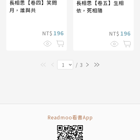
長相思【卷四】笑問
長相思【卷五】生相
月，誰與共
依，死相隨
196
196
NT$
NT$
/
3
Readmoo看書App