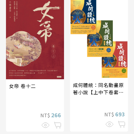
成何體統：同名動畫原
女帝 卷十二
著小說【上中下卷套
書】
693
NT$
266
NT$