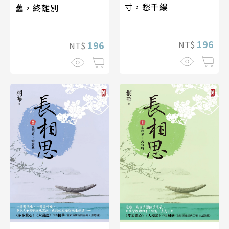
寸，愁千縷
舊，終離別
196
NT$
196
NT$