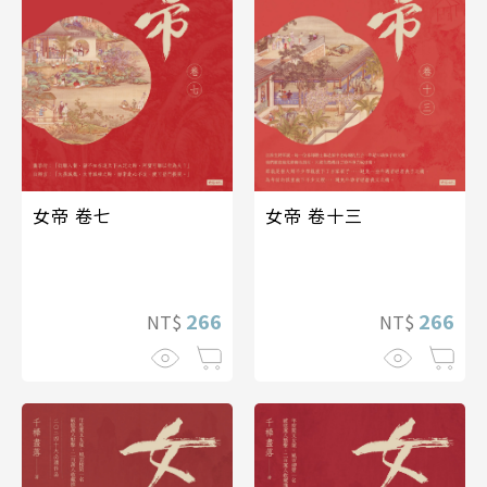
女帝 卷十三
女帝 卷七
266
266
NT$
NT$