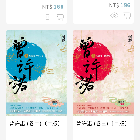
196
NT$
168
NT$
曾許諾 (卷二)〔二版〕
曾許諾 (卷三)〔二版〕