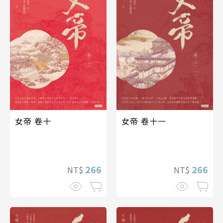
女帝 卷十
女帝 卷十一
266
266
NT$
NT$