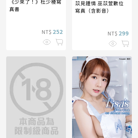
《少來了！》杜少榛寫
苡見鍾情 巫苡萱數位
真書
寫真（含影音）
252
NT$
299
NT$