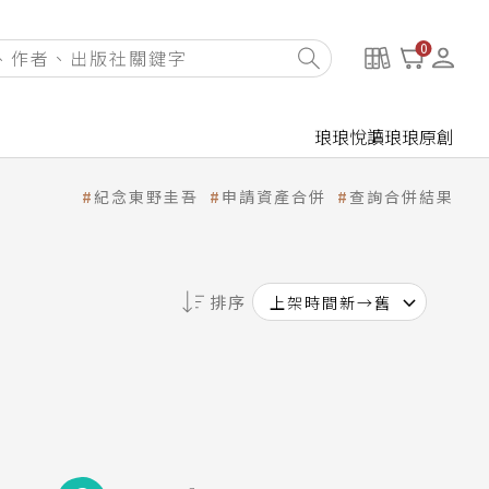
0
琅琅悅讀
琅琅原創
紀念東野圭吾
申請資產合併
查詢合併結果
排序
上架時間新→舊