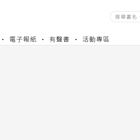
電子報紙
有聲書
活動專區
資產合併結果查詢
書櫃開通申請
與資產合併申請圖文教學
資產合併結果查詢
書櫃開通申請