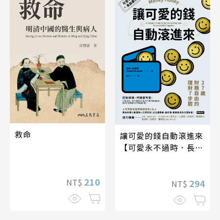
救命
讓可愛的錢自動滾進來
【可愛永不過時．長銷
慶祝版】
210
NT$
294
NT$