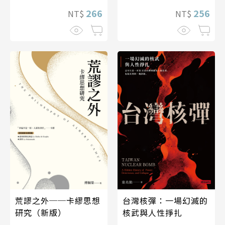
266
256
NT$
NT$
荒謬之外──卡繆思想
台灣核彈：一場幻滅的
研究（新版）
核武與人性掙扎