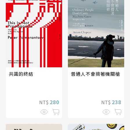
共識的終結
普通人不會揹著機關槍
280
238
NT$
NT$