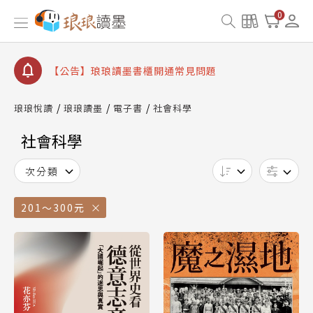
【公告】因 Readmoo 讀墨系統維護中，本站同步暫
0
停部分閱讀服務
【公告】琅琅讀墨數位閱讀資產合併與書櫃開通申請
【公告】琅琅讀墨書櫃開通常見問題
【公告】琅琅讀墨 3 分鐘完成書櫃開通與資產合併申
請圖文教學
琅琅悅讀
琅琅讀墨
電子書
社會科學
【公告】琅琅書店服務升級重要說明及資產合併結果
查詢
社會科學
【公告】因 Readmoo 讀墨系統維護中，本站同步暫
停部分閱讀服務
次分類
201～300元