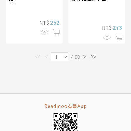
化」
252
NT$
273
NT$
/
90
Readmoo看書App