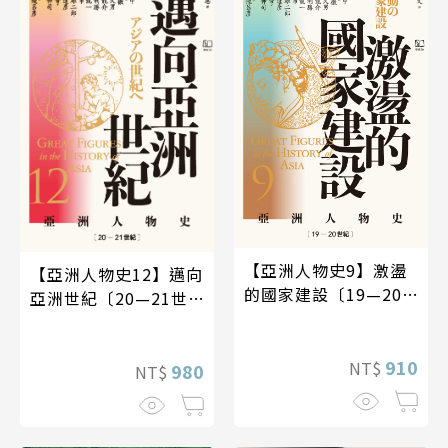
【亞洲人物史9】激盪
【亞洲人物史12】邁向
的國家建設〔19—20
亞洲世紀〔20—21世
世紀〕
紀〕
910
NT$
980
NT$