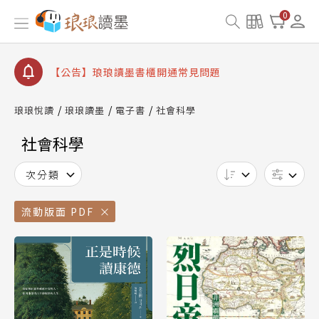
【公告】因 Readmoo 讀墨系統維護中，本站同步暫
0
停部分閱讀服務
【公告】琅琅讀墨數位閱讀資產合併與書櫃開通申請
【公告】琅琅讀墨書櫃開通常見問題
【公告】琅琅讀墨 3 分鐘完成書櫃開通與資產合併申
請圖文教學
琅琅悅讀
琅琅讀墨
電子書
社會科學
【公告】琅琅書店服務升級重要說明及資產合併結果
查詢
社會科學
【公告】因 Readmoo 讀墨系統維護中，本站同步暫
停部分閱讀服務
次分類
流動版面 PDF