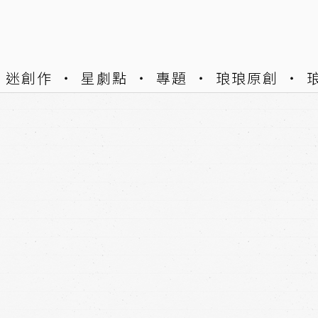
迷創作
星劇點
專題
琅琅原創