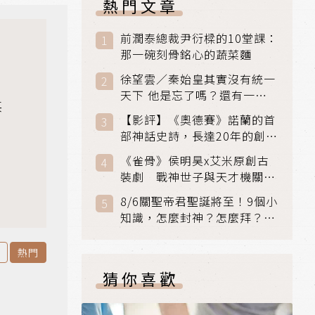
熱門文章
前潤泰總裁尹衍樑的10堂課：
那一碗刻骨銘心的蔬菜麵
徐望雲／秦始皇其實沒有統一
天下 他是忘了嗎？還有一個
英
小國：衛國
【影評】《奧德賽》諾蘭的首
視
部神話史詩，長達20年的創傷
與贖罪之旅
《雀骨》侯明昊x艾米原創古
裝劇 戰神世子與天才機關師
聯手攻克身世之謎
8/6關聖帝君聖誕將至！9個小
知識，怎麼封神？怎麼拜？該
拜哪個關帝？
熱門
猜你喜歡