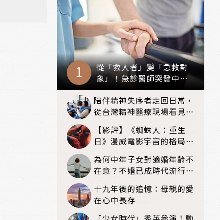
從「救人者」變「急救對
象」！急診醫師突發中
風，如何靠專業 6 個月救
陪伴精神失序者走回日常，
回自己？
從台灣精神醫療現場看見復
元可能
【影評】《蜘蛛人：重生
日》漫威電影宇宙的格局新
篇章，在面罩之下找到自我
為何中年子女對適婚年齡不
救贖的成長
在意？不婚已成時代流行和
趨勢？
十九年後的追憶：母親的愛
在心中長存
「少女時代」秀英參演！動