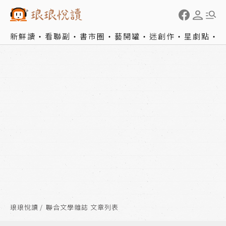
新鮮讀
看聯副
書市圈
藝開罐
迷創作
星劇點
琅琅悅讀
聯合文學雜誌 文章列表