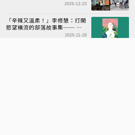
「台灣感性」
2025-12-23
「辛辣又溫柔！」李修慧：打開
慾望橫流的部落故事集── 讀
程廷 Apyang Imiq《大腿山》
2025-11-28
用設計知識寫小說！百年以後，
堆疊與迭代 ──專訪《十億伏
特的閃光樹懶》半覺羊
2025-11-21
加害、被害者已死，真相確認
中：論《國寶》作家吉田修一
2025-11-14
「詩是他抵抗不行動的行動」湖
南蟲：特殊的病以及詩 ── 讀
郭品潔《尼安德塔樂園的嘆息》
2025-10-26