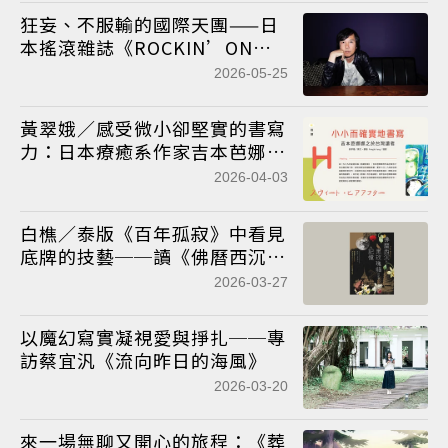
狂妄、不服輸的國際天團——日
本搖滾雜誌《ROCKIN’ON
JAPAN》 編輯長山崎洋一郎談
2026-05-25
ONE OK ROCK
黃翠娥／感受微小卻堅實的書寫
力：日本療癒系作家吉本芭娜娜
之於台灣讀者
2026-04-03
白樵／泰版《百年孤寂》中看見
底牌的技藝──讀《佛曆西沉與
黑玫瑰貓的記憶的記憶》
2026-03-27
以魔幻寫實凝視愛與掙扎──專
訪蔡宜汎《流向昨日的海風》
2026-03-20
來一場無聊又開心的旅程：《葬