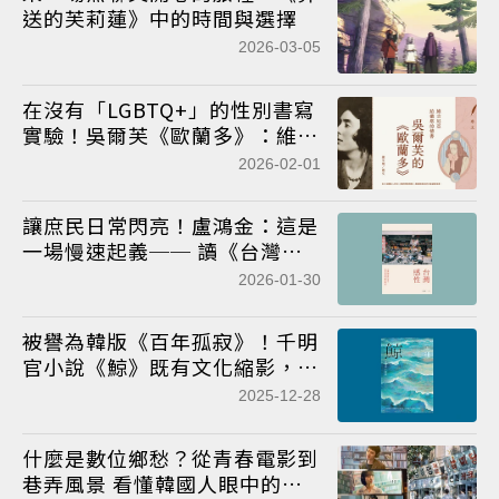
送的芙莉蓮》中的時間與選擇
2026-03-05
在沒有「LGBTQ+」的性別書寫
實驗！吳爾芙《歐蘭多》：維吉
尼亞給薇塔的情書
2026-02-01
讓庶民日常閃亮！盧鴻金：這是
一場慢速起義── 讀《台灣感
性》
2026-01-30
被譽為韓版《百年孤寂》！千明
官小說《鯨》既有文化縮影，也
是復仇悲劇
2025-12-28
什麼是數位鄉愁？從青春電影到
巷弄風景 看懂韓國人眼中的