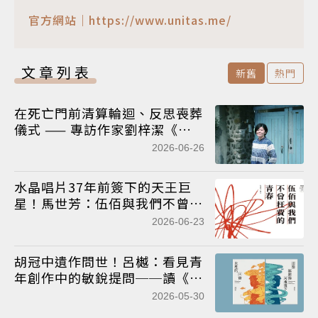
官方網站｜https://www.unitas.me/
文章列表
新舊
熱門
在死亡門前清算輪迴、反思喪葬
儀式 —— 專訪作家劉梓潔《再
生》
2026-06-26
水晶唱片37年前簽下的天王巨
星！馬世芳：伍佰與我們不曾枉
費的青春
2026-06-23
胡冠中遺作問世！呂樾：看見青
年創作中的敏銳提問──讀《水
裡的回音》與《雨像無數條河流
2026-05-30
落下》